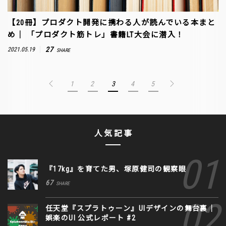
【20冊】プロダクト開発に携わる人が読んでいる本まと
め｜ 「プロダクト筋トレ」書籍LT大会に潜入！
27
2021.05.19
SHARE
1
2
3
4
5
人気記事
『17kg』を育てた男、塚原健司の観察眼
67
SHARE
任天堂『スプラトゥーン』UIデザインの舞台裏｜
娯楽のUI 公式レポート #2