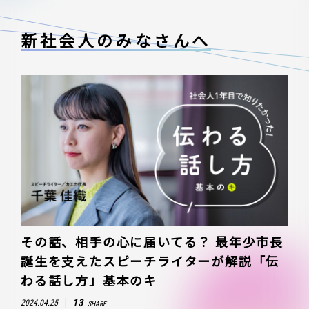
新社会人のみなさんへ
その話、相手の心に届いてる？ 最年少市長
誕生を支えたスピーチライターが解説「伝
わる話し方」基本のキ
13
2024.04.25
SHARE