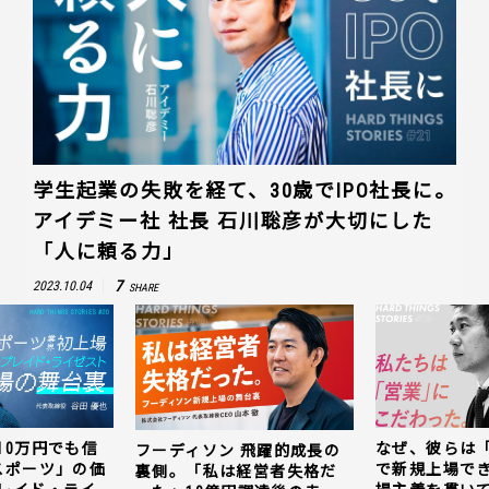
学生起業の失敗を経て、30歳でIPO社長に。
アイデミー社 社長 石川聡彦が大切にした
「人に頼る力」
7
2023.10.04
SHARE
10万円でも信
なぜ、彼らは
フーディソン 飛躍的成長の
スポーツ」の価
で新規上場で
裏側。「私は経営者失格だ