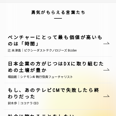
勇気がもらえる言葉たち
ベンチャーにとって最も価値が高いも
のは「時間」
辻 未津高｜ピクシーダストテクノロジーズ Bizdev
日本企業の方がじつはDXに取り組むた
めの土壌が豊か
堀田創｜シナモンAI 執行役員フューチャリスト
もし、あのテレビCMで失敗したら終
わりだった
鈴木歩｜ココナラ CEO