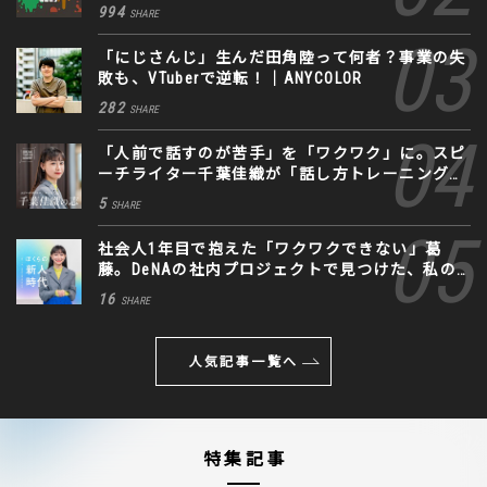
994
SHARE
「にじさんじ」生んだ田角陸って何者？事業の失
敗も、VTuberで逆転！｜ANYCOLOR
282
SHARE
「人前で話すのが苦手」を「ワクワク」に。スピ
ーチライター千葉佳織が「話し方トレーニング」
に込めた思い
5
SHARE
社会人1年目で抱えた「ワクワクできない」葛
藤。DeNAの社内プロジェクトで見つけた、私の
生きる道
16
SHARE
人気記事一覧へ
特集記事