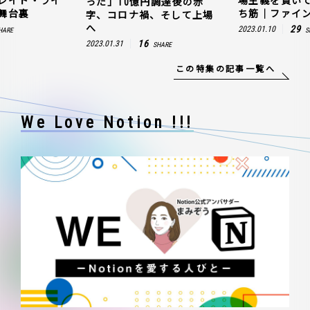
レイド・ライ
場主義を貫い
った」10億円調達後の赤
舞台裏
ち筋｜ファイン
字、コロナ禍、そして上場
へ
29
2023.01.10
HARE
S
16
2023.01.31
SHARE
この特集の記事一覧へ
We Love Notion !!!