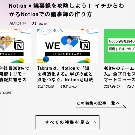
Notion × 議事録を攻略しよう！ イチからわ
かるNotionでの議事録の作り方
21
2022.09.30
SHARE
全社員300名で
Takramは、Notionで「知」
400名のチームに
n活用術｜リモー
を構造化する。学びの点と
入。全プロセ
情報共有をス
点をつなぐ、Notion活用法
マートニュー
402
427
2021.09.08
2021.06.07
SHARE
6
SHARE
この特集の記事一覧へ
すべての特集を見る