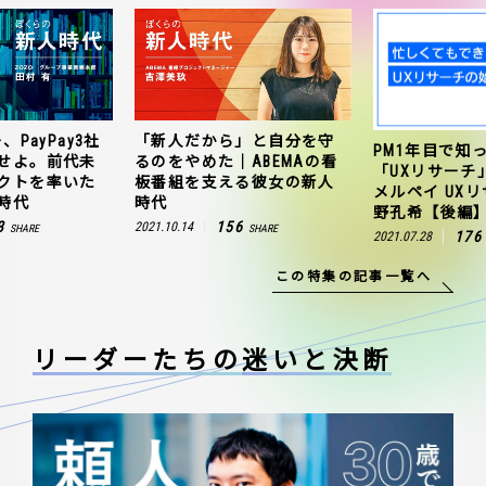
、PayPay3社
「新人だから」と自分を守
PM1年目で知
せよ。前代未
るのをやめた｜ABEMAの看
「UXリサーチ
クトを率いた
板番組を支える彼女の新人
メルペイ UX
時代
時代
野孔希【後編
3
156
2021.10.14
SHARE
SHARE
176
2021.07.28
この特集の記事一覧へ
リーダーたちの
迷いと決断