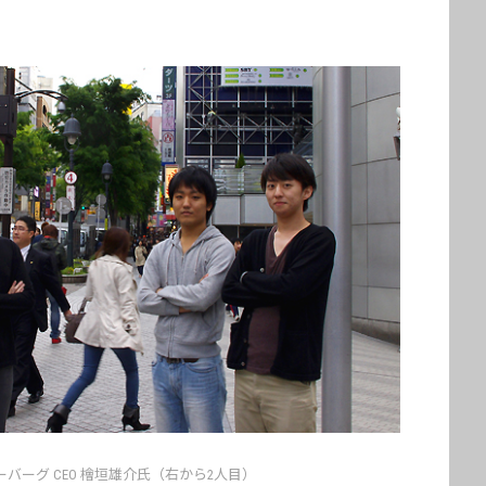
バーグ CEO 檜垣雄介氏（右から2人目）