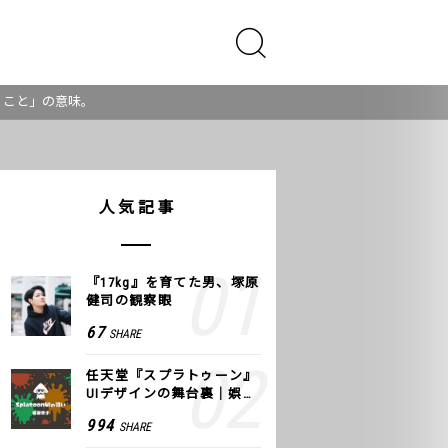
くこと」の意味。
人気記事
『17kg』を育てた男、塚原
健司の観察眼
67
SHARE
任天堂『スプラトゥーン』
UIデザインの舞台裏｜娯楽
のUI 公式レポート #2
994
SHARE