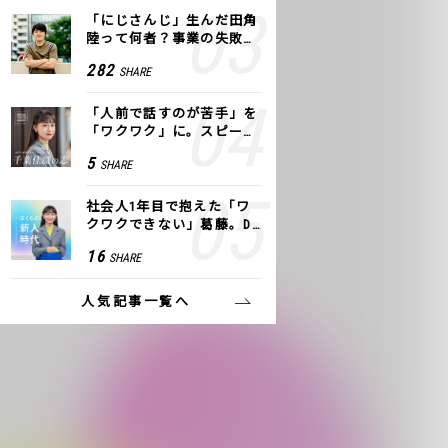
「にじさんじ」生んだ田角
陸って何者？事業の失敗
も、VTuberで逆転！｜ANY
282
SHARE
COLOR
「人前で話すのが苦手」を
「ワクワク」に。スピーチ
ライター千葉佳織が「話し
5
SHARE
方トレーニング」に込めた
思い
社会人1年目で抱えた「ワ
クワクできない」葛藤。De
NAの社内プロジェクトで見
16
SHARE
つけた、私の生きる道
人気記事一覧へ