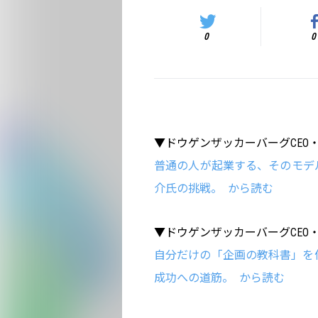
0
0
▼ドウゲンザッカーバーグCEO
普通の人が起業する、そのモデ
介氏の挑戦。 から読む
▼ドウゲンザッカーバーグCEO
自分だけの「企画の教科書」を
成功への道筋。 から読む