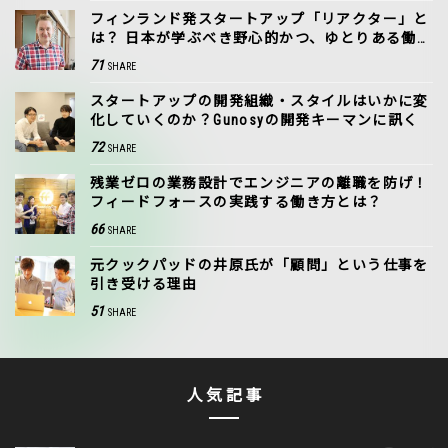
フィンランド発スタートアップ「リアクター」と
は？ 日本が学ぶべき野心的かつ、ゆとりある働き
方
71
SHARE
スタートアップの開発組織・スタイルはいかに変
化していくのか？Gunosyの開発キーマンに訊く
72
SHARE
残業ゼロの業務設計でエンジニアの離職を防げ！
フィードフォースの実践する働き方とは？
66
SHARE
元クックパッドの井原氏が「顧問」という仕事を
引き受ける理由
51
SHARE
人気記事