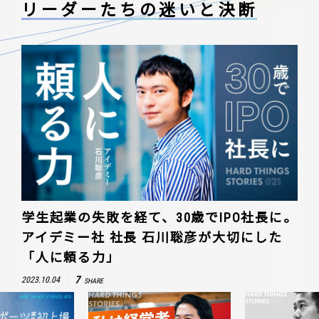
リーダーたちの
迷いと決断
学生起業の失敗を経て、30歳でIPO社長に。
アイデミー社 社長 石川聡彦が大切にした
「人に頼る力」
7
2023.10.04
SHARE