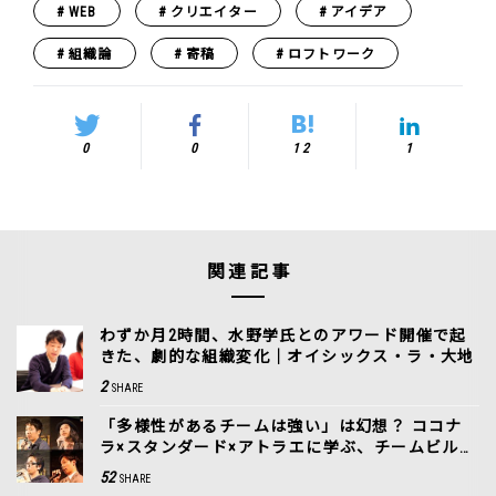
WEB
クリエイター
アイデア
組織論
寄稿
ロフトワーク
0
0
12
1
関連記事
わずか月2時間、水野学氏とのアワード開催で起
きた、劇的な組織変化｜オイシックス・ラ・大地
2
SHARE
「多様性があるチームは強い」は幻想？ ココナ
ラ×スタンダード×アトラエに学ぶ、チームビルデ
ィングの秘訣
52
SHARE