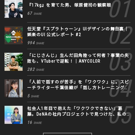
『17kg』を育てた男、塚原健司の観察眼
67
SHARE
任天堂『スプラトゥーン』UIデザインの舞台裏｜
娯楽のUI 公式レポート #2
994
SHARE
「にじさんじ」生んだ田角陸って何者？事業の失
敗も、VTuberで逆転！｜ANYCOLOR
282
SHARE
「人前で話すのが苦手」を「ワクワク」に。スピ
ーチライター千葉佳織が「話し方トレーニング」
に込めた思い
5
SHARE
社会人1年目で抱えた「ワクワクできない」葛
藤。DeNAの社内プロジェクトで見つけた、私の
生きる道
16
SHARE