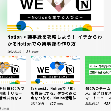
Notion × 議事録を攻略しよう！ イチからわ
かるNotionでの議事録の作り方
21
2022.09.30
SHARE
全社員300名で
Takramは、Notionで「知」
400名のチームに
n活用術｜リモー
を構造化する。学びの点と
入。全プロセ
情報共有をス
点をつなぐ、Notion活用法
マートニュー
402
427
2021.09.08
2021.06.07
SHARE
6
SHARE