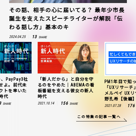
その話、相手の心に届いてる？ 最年少市長
誕生を支えたスピーチライターが解説「伝
わる話し方」基本のキ
13
2024.04.25
SHARE
、PayPay3社
「新人だから」と自分を守
PM1年目で知
せよ。前代未
るのをやめた｜ABEMAの看
「UXリサーチ
クトを率いた
板番組を支える彼女の新人
メルペイ UX
時代
時代
野孔希【後編
3
156
2021.10.14
SHARE
SHARE
176
2021.07.28
この特集の記事一覧へ