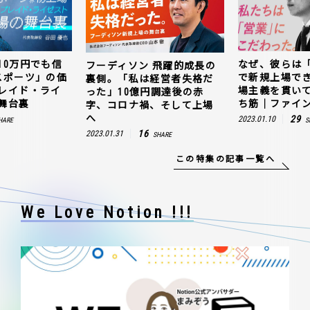
10万円でも信
なぜ、彼らは
フーディソン 飛躍的成長の
スポーツ」の価
で新規上場で
裏側。「私は経営者失格だ
レイド・ライ
場主義を貫い
った」10億円調達後の赤
舞台裏
ち筋｜ファイン
字、コロナ禍、そして上場
へ
29
2023.01.10
HARE
S
16
2023.01.31
SHARE
この特集の記事一覧へ
We Love Notion !!!