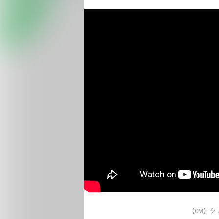
【CM】ク