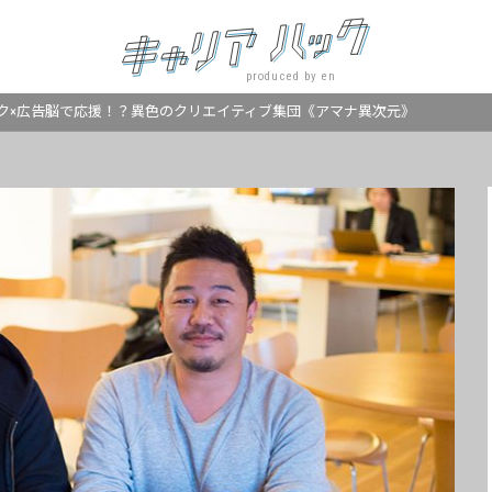
produced by en
ク×広告脳で応援！？異色のクリエイティブ集団《アマナ異次元》