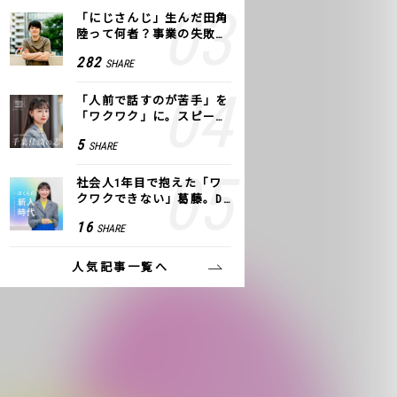
「にじさんじ」生んだ田角
陸って何者？事業の失敗
も、VTuberで逆転！｜ANY
282
SHARE
COLOR
「人前で話すのが苦手」を
「ワクワク」に。スピーチ
ライター千葉佳織が「話し
5
SHARE
方トレーニング」に込めた
思い
社会人1年目で抱えた「ワ
クワクできない」葛藤。De
NAの社内プロジェクトで見
16
SHARE
つけた、私の生きる道
人気記事一覧へ