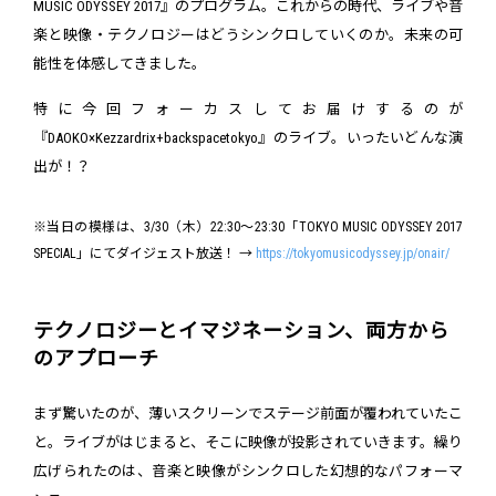
MUSIC ODYSSEY 2017』のプログラム。これからの時代、ライブや音
楽と映像・テクノロジーはどうシンクロしていくのか。未来の可
能性を体感してきました。
特に今回フォーカスしてお届けするのが
『DAOKO×Kezzardrix+backspacetokyo』のライブ。いったいどんな演
出が！？
※当日の模様は、3/30（木）22:30～23:30「TOKYO MUSIC ODYSSEY 2017
SPECIAL」にてダイジェスト放送！ →
https://tokyomusicodyssey.jp/onair/
テクノロジーとイマジネーション、両方から
のアプローチ
まず驚いたのが、薄いスクリーンでステージ前面が覆われていたこ
と。ライブがはじまると、そこに映像が投影されていきます。繰り
広げられたのは、音楽と映像がシンクロした幻想的なパフォーマ