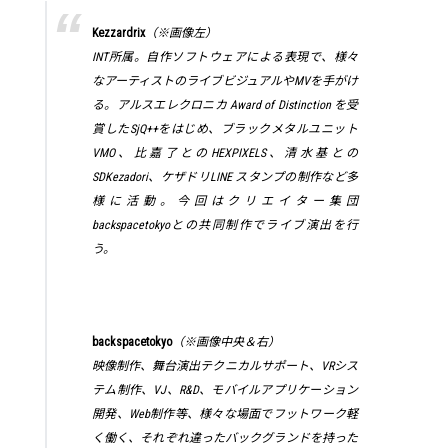
Kezzardrix
（※画像左）
INT所属。自作ソフトウェアによる表現で、様々
なアーティストのライブビジュアルやMVを手がけ
る。アルスエレクロニカ Award of Distinction を受
賞したSjQ++をはじめ、ブラックメタルユニット
VMO、比嘉了とのHEXPIXELS、清水基との
SDKezadori、ケザドリLINE スタンプの制作など多
様に活動。今回はクリエイター集団
backspacetokyoとの共同制作でライブ演出を行
う。
backspacetokyo
（※画像中央＆右）
映像制作、舞台演出テクニカルサポート、VRシス
テム制作、VJ、R&D、モバイルアプリケーション
開発、Web制作等、様々な場面でフットワーク軽
く働く、それぞれ違ったバックグランドを持った