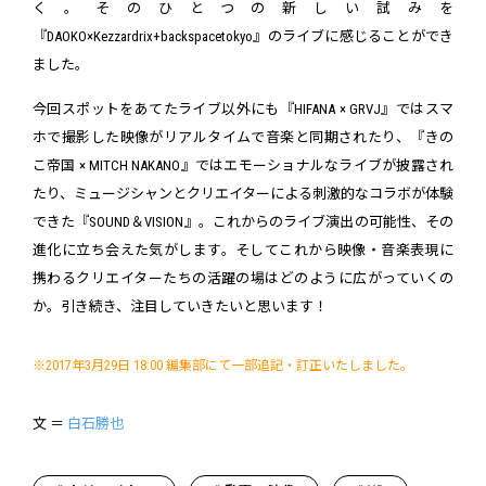
く。そのひとつの新しい試みを
『DAOKO×Kezzardrix+backspacetokyo』のライブに感じることができ
ました。
今回スポットをあてたライブ以外にも『HIFANA × GRVJ』ではスマ
ホで撮影した映像がリアルタイムで音楽と同期されたり、『きの
こ帝国 × MITCH NAKANO』ではエモーショナルなライブが披露され
たり、ミュージシャンとクリエイターによる刺激的なコラボが体験
できた『SOUND＆VISION』。これからのライブ演出の可能性、その
進化に立ち会えた気がします。そしてこれから映像・音楽表現に
携わるクリエイターたちの活躍の場はどのように広がっていくの
か。引き続き、注目していきたいと思います！
※2017年3月29日 18:00 編集部にて一部追記・訂正いたしました。
文 ＝
白石勝也