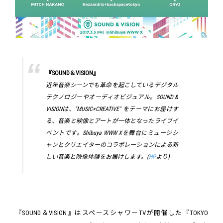
『SOUND＆VISION』
近年音楽シーンでも革命を起こしているデジタル
テクノロジーやオーディオビジュアル。SOUND &
VISIONは、"MUSIC×CREATIVE" をテーマにお届けす
る、音楽と映像とアートが一体となったライブイ
ベントです。Shibuya WWW Xを舞台にミュージシ
ャンとクリエイターのコラボレーションによる新
しい音楽と映像体験をお届けします。(
HP
より)
『SOUND＆VISION』はスペースシャワーTVが開催した『TOKYO