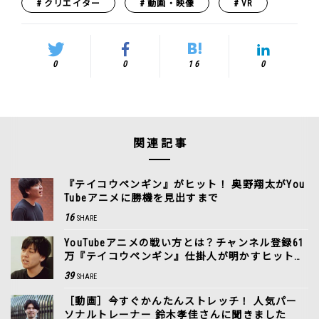
クリエイター
動画・映像
VR
0
0
16
0
関連記事
『テイコウペンギン』がヒット！ 奥野翔太がYou
Tubeアニメに勝機を見出すまで
16
SHARE
YouTubeアニメの戦い方とは？チャンネル登録61
万『テイコウペンギン』仕掛人が明かすヒットの
裏側
39
SHARE
［動画］今すぐかんたんストレッチ！ 人気パー
ソナルトレーナー 鈴木孝佳さんに聞きました