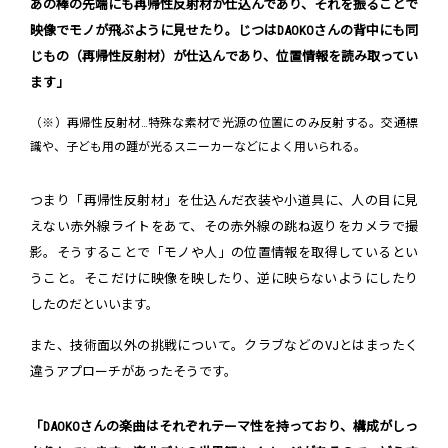
あの棒の先端にも再帰性反射材が仕込んであり、それを振ることで
映像でモノが飛ぶように見せたり。じつはDAOKOさんの背中にも同
じもの（再帰性反射材）が仕込んであり、位置情報を読み取ってい
ます」
（※）再帰性反射材…特殊な素材で光源の位置にのみ反射する。交通標
識や、子ども用の踵が光るスニーカーなどによく用いられる。
つまり「再帰性反射材」を仕込んだ衣装や小道具に、人の目に見
えない赤外線ライトをあて、その赤外線の跳ね返りをカメラで撮
影。そうすることで「モノや人」の位置情報を取得しているとい
うこと。そこだけに映像を映したり、逆に映らないようにしたり
したのだといいます。
また、技術面以外の挑戦について。クラブなどのVJとはまったく
違うアプローチがあったそうです。
「DAOKOさんの楽曲はそれぞれテーマ性を持っており、構成がしっ