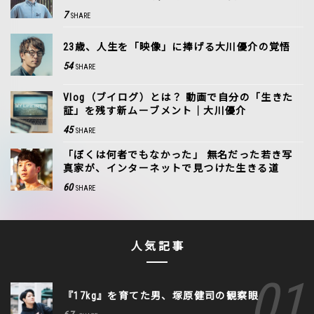
7
SHARE
23歳、人生を「映像」に捧げる大川優介の覚悟
54
SHARE
Vlog（ブイログ）とは？ 動画で自分の「生きた
証」を残す新ムーブメント｜大川優介
45
SHARE
「ぼくは何者でもなかった」 無名だった若き写
真家が、インターネットで見つけた生きる道
60
SHARE
人気記事
『17kg』を育てた男、塚原健司の観察眼