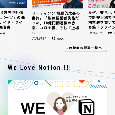
10万円でも信
なぜ、彼らは
フーディソン 飛躍的成長の
スポーツ」の価
で新規上場で
裏側。「私は経営者失格だ
レイド・ライ
場主義を貫い
った」10億円調達後の赤
舞台裏
ち筋｜ファイン
字、コロナ禍、そして上場
へ
29
2023.01.10
HARE
S
16
2023.01.31
SHARE
この特集の記事一覧へ
We Love Notion !!!