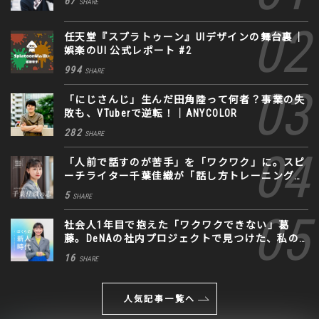
67
SHARE
任天堂『スプラトゥーン』UIデザインの舞台裏｜
娯楽のUI 公式レポート #2
994
SHARE
「にじさんじ」生んだ田角陸って何者？事業の失
敗も、VTuberで逆転！｜ANYCOLOR
282
SHARE
「人前で話すのが苦手」を「ワクワク」に。スピ
ーチライター千葉佳織が「話し方トレーニング」
に込めた思い
5
SHARE
社会人1年目で抱えた「ワクワクできない」葛
藤。DeNAの社内プロジェクトで見つけた、私の
生きる道
16
SHARE
人気記事一覧へ