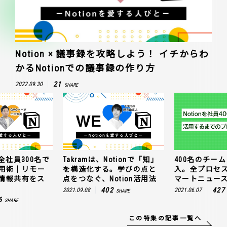
Notion × 議事録を攻略しよう！ イチからわ
かるNotionでの議事録の作り方
21
2022.09.30
SHARE
全社員300名で
Takramは、Notionで「知」
400名のチームに
n活用術｜リモー
を構造化する。学びの点と
入。全プロセ
情報共有をス
点をつなぐ、Notion活用法
マートニュー
402
427
2021.09.08
2021.06.07
SHARE
6
SHARE
この特集の記事一覧へ