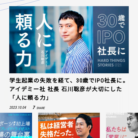
学生起業の失敗を経て、30歳でIPO社長に。
アイデミー社 社長 石川聡彦が大切にした
「人に頼る力」
7
2023.10.04
SHARE