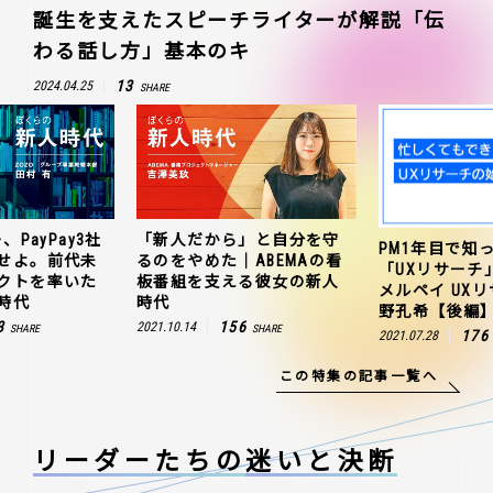
誕生を支えたスピーチライターが解説「伝
わる話し方」基本のキ
13
2024.04.25
SHARE
、PayPay3社
「新人だから」と自分を守
PM1年目で知
せよ。前代未
るのをやめた｜ABEMAの看
「UXリサーチ
クトを率いた
板番組を支える彼女の新人
メルペイ UX
時代
時代
野孔希【後編
3
156
2021.10.14
SHARE
SHARE
176
2021.07.28
この特集の記事一覧へ
リーダーたちの
迷いと決断