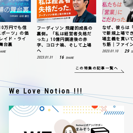
10万円でも信
なぜ、彼らは
フーディソン 飛躍的成長の
スポーツ」の価
で新規上場で
裏側。「私は経営者失格だ
レイド・ライ
場主義を貫い
った」10億円調達後の赤
舞台裏
ち筋｜ファイン
字、コロナ禍、そして上場
へ
29
2023.01.10
HARE
S
16
2023.01.31
SHARE
この特集の記事一覧へ
We Love Notion !!!