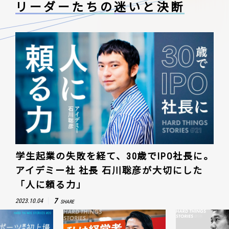
リーダーたちの
迷いと決断
学生起業の失敗を経て、30歳でIPO社長に。
アイデミー社 社長 石川聡彦が大切にした
「人に頼る力」
7
2023.10.04
SHARE