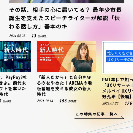
その話、相手の心に届いてる？ 最年少市長
誕生を支えたスピーチライターが解説「伝
わる話し方」基本のキ
13
2024.04.25
SHARE
、PayPay3社
「新人だから」と自分を守
PM1年目で知
せよ。前代未
るのをやめた｜ABEMAの看
「UXリサーチ
クトを率いた
板番組を支える彼女の新人
メルペイ UX
時代
時代
野孔希【後編
3
156
2021.10.14
SHARE
SHARE
176
2021.07.28
この特集の記事一覧へ