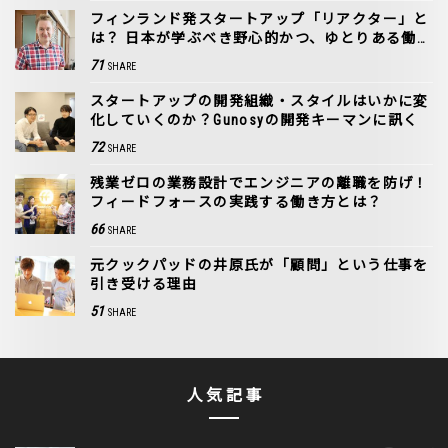
フィンランド発スタートアップ「リアクター」と
は？ 日本が学ぶべき野心的かつ、ゆとりある働き
方
71
SHARE
スタートアップの開発組織・スタイルはいかに変
化していくのか？Gunosyの開発キーマンに訊く
72
SHARE
残業ゼロの業務設計でエンジニアの離職を防げ！
フィードフォースの実践する働き方とは？
66
SHARE
元クックパッドの井原氏が「顧問」という仕事を
引き受ける理由
51
SHARE
人気記事