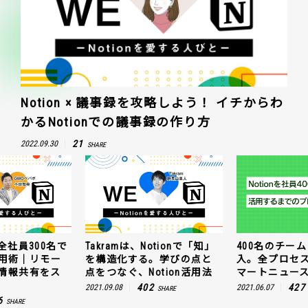
Notion × 議事録を攻略しよう！ イチからわ
かるNotionでの議事録の作り方
21
2022.09.30
SHARE
全社員300名で
Takramは、Notionで「知」
400名のチームに
n活用術｜リモー
を構造化する。学びの点と
入。全プロセ
情報共有をス
点をつなぐ、Notion活用法
マートニュー
402
427
2021.09.08
2021.06.07
SHARE
6
SHARE