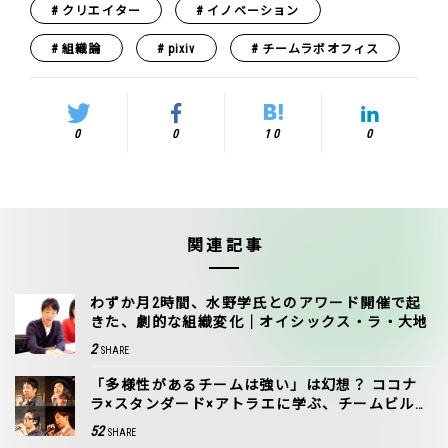
クリエイター
イノベーション
組織論
pixiv
チームラボオフィス
0
0
10
0
関連記事
わずか月2時間、水野学氏とのアワード開催で起
きた、劇的な組織変化｜オイシックス・ラ・大地
2
SHARE
「多様性があるチームは強い」は幻想？ ココナ
ラ×スタンダード×アトラエに学ぶ、チームビルデ
ィングの秘訣
52
SHARE