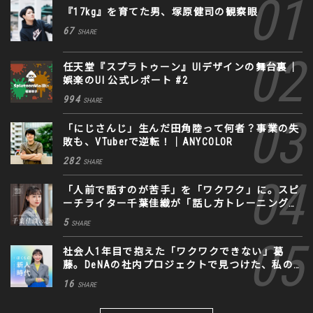
『17kg』を育てた男、塚原健司の観察眼
67
SHARE
任天堂『スプラトゥーン』UIデザインの舞台裏｜
娯楽のUI 公式レポート #2
994
SHARE
「にじさんじ」生んだ田角陸って何者？事業の失
敗も、VTuberで逆転！｜ANYCOLOR
282
SHARE
「人前で話すのが苦手」を「ワクワク」に。スピ
ーチライター千葉佳織が「話し方トレーニング」
に込めた思い
5
SHARE
社会人1年目で抱えた「ワクワクできない」葛
藤。DeNAの社内プロジェクトで見つけた、私の
生きる道
16
SHARE