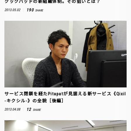
クックパッドの新組織体制。その狙いとは？
190
2013.05.02
SHARE
サービス閉鎖を経たPitapatが見据える新サービス《Qixil
-キクシル-》の全貌［後編］
12
2013.04.08
SHARE