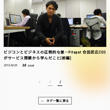
ビジコンとビジネスの圧倒的な差―Pitapat 合田武広CEO
がサービス閉鎖から学んだこと[前編]
38
2013.04.03
SHARE
1
2
タグ一覧に戻る