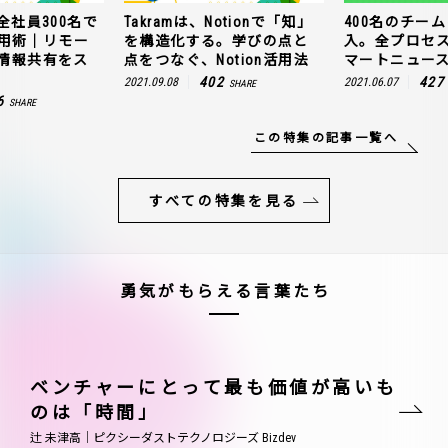
全社員300名で
Takramは、Notionで「知」
400名のチームに
n活用術｜リモー
を構造化する。学びの点と
入。全プロセ
情報共有をス
点をつなぐ、Notion活用法
マートニュー
402
427
2021.09.08
2021.06.07
SHARE
6
SHARE
この特集の記事一覧へ
すべての特集を見る
勇気がもらえる言葉たち
ベンチャーにとって最も価値が高いも
のは「時間」
辻 未津高｜ピクシーダストテクノロジーズ Bizdev