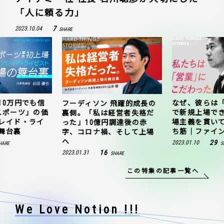
「人に頼る力」
7
2023.10.04
SHARE
10万円でも信
なぜ、彼らは
フーディソン 飛躍的成長の
スポーツ」の価
で新規上場で
裏側。「私は経営者失格だ
レイド・ライ
場主義を貫い
った」10億円調達後の赤
舞台裏
ち筋｜ファイン
字、コロナ禍、そして上場
へ
29
2023.01.10
HARE
S
16
2023.01.31
SHARE
この特集の記事一覧へ
We Love Notion !!!