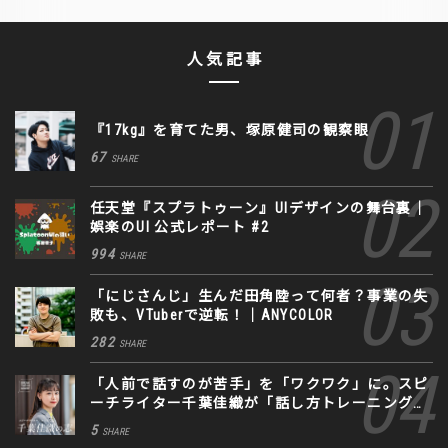
人気記事
『17kg』を育てた男、塚原健司の観察眼
67
SHARE
任天堂『スプラトゥーン』UIデザインの舞台裏｜
娯楽のUI 公式レポート #2
994
SHARE
「にじさんじ」生んだ田角陸って何者？事業の失
敗も、VTuberで逆転！｜ANYCOLOR
282
SHARE
「人前で話すのが苦手」を「ワクワク」に。スピ
ーチライター千葉佳織が「話し方トレーニング」
に込めた思い
5
SHARE