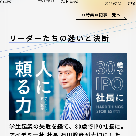
3
156
2021.10.14
SHARE
SHARE
176
2021.07.28
この特集の記事一覧へ
リーダーたちの
迷いと決断
学生起業の失敗を経て、30歳でIPO社長に。
アイデミー社 社長 石川聡彦が大切にした