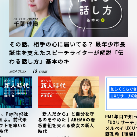
その話、相手の心に届いてる？ 最年少市長
誕生を支えたスピーチライターが解説「伝
わる話し方」基本のキ
13
2024.04.25
SHARE
、PayPay3社
「新人だから」と自分を守
PM1年目で知
せよ。前代未
るのをやめた｜ABEMAの看
「UXリサーチ
クトを率いた
板番組を支える彼女の新人
メルペイ UX
時代
時代
野孔希【後編