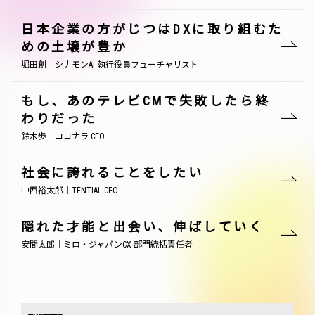
日本企業の方がじつはDXに取り組むた
めの土壌が豊か
堀田創｜シナモンAI 執行役員フューチャリスト
もし、あのテレビCMで失敗したら終
わりだった
鈴木歩｜ココナラ CEO
社会に誇れることをしたい
中西裕太郎｜TENTIAL CEO
隠れた才能と出会い、伸ばしていく
安間太郎｜ミロ・ジャパンCX 部門統括責任者