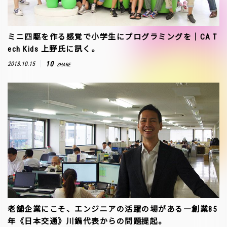
ミニ四駆を作る感覚で小学生にプログラミングを｜CA T
ech Kids 上野氏に訊く。
10
2013.10.15
SHARE
老舗企業にこそ、エンジニアの活躍の場がある―創業85
年《日本交通》川鍋代表からの問題提起。