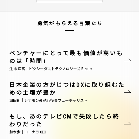
勇気がもらえる言葉たち
ベンチャーにとって最も価値が高いも
のは「時間」
辻 未津高｜ピクシーダストテクノロジーズ Bizdev
日本企業の方がじつはDXに取り組むた
めの土壌が豊か
堀田創｜シナモンAI 執行役員フューチャリスト
もし、あのテレビCMで失敗したら終
わりだった
鈴木歩｜ココナラ CEO