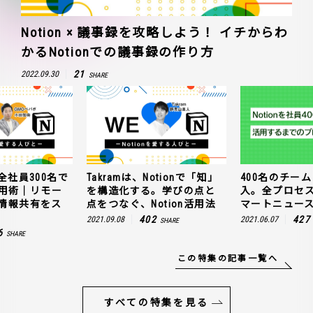
Notion × 議事録を攻略しよう！ イチからわ
かるNotionでの議事録の作り方
21
2022.09.30
SHARE
全社員300名で
Takramは、Notionで「知」
400名のチームに
n活用術｜リモー
を構造化する。学びの点と
入。全プロセ
情報共有をス
点をつなぐ、Notion活用法
マートニュー
402
427
2021.09.08
2021.06.07
SHARE
6
SHARE
この特集の記事一覧へ
すべての特集を見る