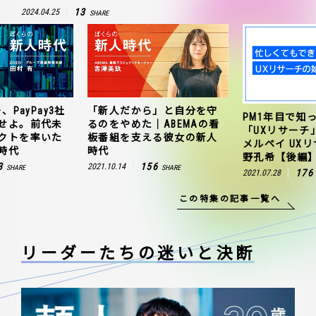
13
2024.04.25
SHARE
、PayPay3社
「新人だから」と自分を守
PM1年目で知
せよ。前代未
るのをやめた｜ABEMAの看
「UXリサーチ
クトを率いた
板番組を支える彼女の新人
メルペイ UX
時代
時代
野孔希【後編
3
156
2021.10.14
SHARE
SHARE
176
2021.07.28
この特集の記事一覧へ
リーダーたちの
迷いと決断