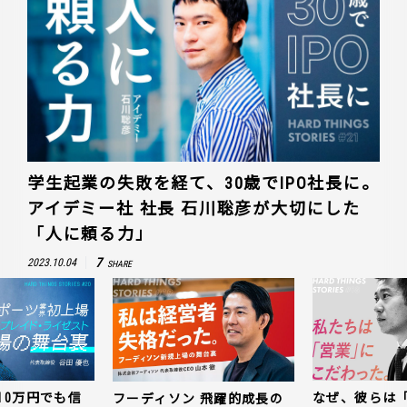
学生起業の失敗を経て、30歳でIPO社長に。
アイデミー社 社長 石川聡彦が大切にした
「人に頼る力」
7
2023.10.04
SHARE
10万円でも信
なぜ、彼らは
フーディソン 飛躍的成長の