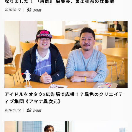
なりました！ 『箱庭』 編集長、東出桂奈の仕事論
53
2016.08.17
SHARE
アイドルをオタク×広告脳で応援！？異色のクリエイテ
ィブ集団《アマナ異次元》
28
2016.05.17
SHARE