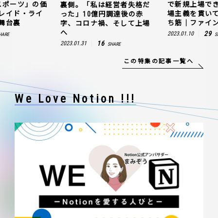
スポーツ」の価
で新規上場で
裏側。「私は経営者失格だ
レイド・ライ
場主義を貫い
った」10億円調達後の赤
舞台裏
ち筋｜ファイン
字、コロナ禍、そして上場
へ
29
2023.01.10
HARE
S
16
2023.01.31
SHARE
この特集の記事一覧へ
We Love Notion !!!