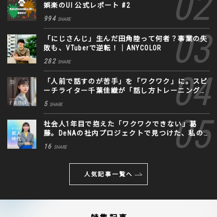
娯楽のUI 公式レポート #2
994
SHARE
「にじさんじ」生んだ田角陸って何者？事業の失
敗も、VTuberで逆転！｜ANYCOLOR
282
SHARE
「人前で話すのが苦手」を「ワクワク」に。スピ
ーチライター千葉佳織が「話し方トレーニング」
に込めた思い
5
SHARE
社会人1年目で抱えた「ワクワクできない」葛
藤。DeNAの社内プロジェクトで見つけた、私の
生きる道
16
SHARE
人気記事一覧へ