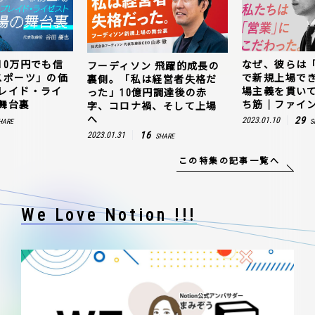
10万円でも信
なぜ、彼らは
フーディソン 飛躍的成長の
スポーツ」の価
で新規上場で
裏側。「私は経営者失格だ
レイド・ライ
場主義を貫い
った」10億円調達後の赤
舞台裏
ち筋｜ファイン
字、コロナ禍、そして上場
へ
29
2023.01.10
HARE
S
16
2023.01.31
SHARE
この特集の記事一覧へ
We Love Notion !!!