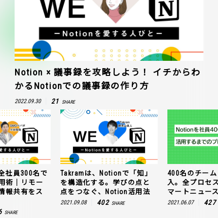
Notion × 議事録を攻略しよう！ イチからわ
かるNotionでの議事録の作り方
21
2022.09.30
SHARE
全社員300名で
Takramは、Notionで「知」
400名のチームに
n活用術｜リモー
を構造化する。学びの点と
入。全プロセ
情報共有をス
点をつなぐ、Notion活用法
マートニュー
402
427
2021.09.08
2021.06.07
SHARE
6
SHARE