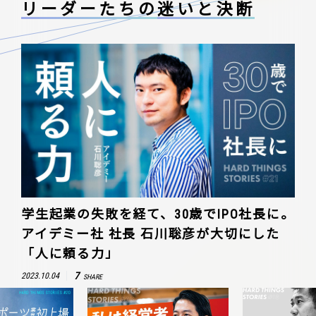
リーダーたちの
迷いと決断
学生起業の失敗を経て、30歳でIPO社長に。
アイデミー社 社長 石川聡彦が大切にした
「人に頼る力」
7
2023.10.04
SHARE