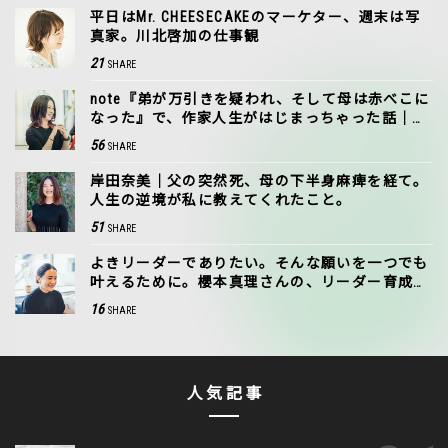
平日はMr. CHEESECAKEのマーケター、週末は写
真家。川北啓加の仕事観
21
SHARE
note『弟が万引きを疑われ、そして母は赤べこに
なった』で、作家人生がはじまっちゃった話｜岸
田奈美
56
SHARE
岸田奈美｜父の突然死、母の下半身麻痺を経て。
人生の逆境が私に教えてくれたこと。
51
SHARE
よきリーダーでありたい。そんな願いを一つでも
叶えるために。櫻本真理さんの、リーダー育成に
込めた思い
16
SHARE
人気記事