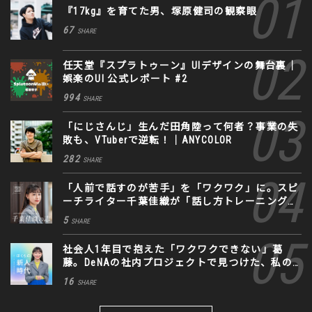
『17kg』を育てた男、塚原健司の観察眼
67
SHARE
任天堂『スプラトゥーン』UIデザインの舞台裏｜
娯楽のUI 公式レポート #2
994
SHARE
「にじさんじ」生んだ田角陸って何者？事業の失
敗も、VTuberで逆転！｜ANYCOLOR
282
SHARE
「人前で話すのが苦手」を「ワクワク」に。スピ
ーチライター千葉佳織が「話し方トレーニング」
に込めた思い
5
SHARE
社会人1年目で抱えた「ワクワクできない」葛
藤。DeNAの社内プロジェクトで見つけた、私の
生きる道
16
SHARE