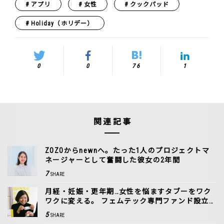
アプリ
女性
クックパッド
Holiday（ホリデー）
0
0
76
1
関連記事
ZOZOからnewnへ。たった1人のプロジェクトマ
ネージャーとして奮闘した彼女の2年間
7
SHARE
月経・妊娠・更年期…女性を悩ますタブーをワク
ワクに変える。 フェムテック専門ファンド設立
に込めた思い
5
SHARE