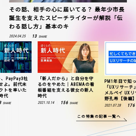
その話、相手の心に届いてる？ 最年少市長
誕生を支えたスピーチライターが解説「伝
わる話し方」基本のキ
13
2024.04.25
SHARE
、PayPay3社
「新人だから」と自分を守
PM1年目で知
せよ。前代未
るのをやめた｜ABEMAの看
「UXリサーチ
クトを率いた
板番組を支える彼女の新人
メルペイ UX
時代
時代
野孔希【後編
3
156
2021.10.14
SHARE
SHARE
176
2021.07.28
この特集の記事一覧へ