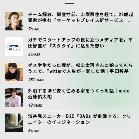
チーム解散、倒産寸前、山梨移住を経て。23歳起
業家が挑む「マーケットプレイス新サービス」で
のリベンジ
7
SHARE
ガチでスタートアップの役に立つメディアを。平
田智基が『スタタイ』に込めた想い
6
SHARE
ダメ学生だった僕が、松山太河さんに拾ってもら
うまで。Twitterで人生が一変した話｜平田智基
281
SHARE
外泊するほど安く住める家をつくった話｜unito
近藤佑太朗
13
SHARE
渋谷発スニーカーD2C『OAO』が刺激する、クリ
エイターのイマジネーション
5
SHARE