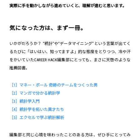
実際に手を動かしながら進めていくと、理解が進むと思います。
気になった方は、まず一冊。
いかがだろうか？ “統計”や“データマイニング”という言葉が出てく
るたびに「はいはい、知ってますよ」的な態度をとりつつ、冷や汗
をかいていたCAREER HACK編集部にとっても、まさに天啓のような
推薦図書。
［1］マネー・ボール 奇跡のチームをつくった男
［2］マンガで分かる統計学
［3］統計学入門
［4］統計学を拓いた異才たち
［5］エクセルで学ぶ統計解析
編集部と同じ心境を味わったことのある方は、ぜひ手にとってみ