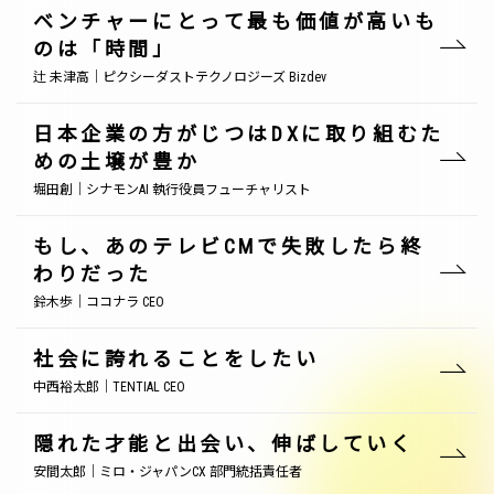
ベンチャーにとって最も価値が高いも
のは「時間」
辻 未津高｜ピクシーダストテクノロジーズ Bizdev
日本企業の方がじつはDXに取り組むた
めの土壌が豊か
堀田創｜シナモンAI 執行役員フューチャリスト
もし、あのテレビCMで失敗したら終
わりだった
鈴木歩｜ココナラ CEO
社会に誇れることをしたい
中西裕太郎｜TENTIAL CEO
隠れた才能と出会い、伸ばしていく
安間太郎｜ミロ・ジャパンCX 部門統括責任者