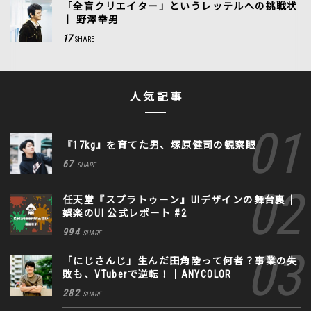
「全盲クリエイター」というレッテルへの挑戦状
｜ 野澤幸男
17
SHARE
人気記事
『17kg』を育てた男、塚原健司の観察眼
67
SHARE
任天堂『スプラトゥーン』UIデザインの舞台裏｜
娯楽のUI 公式レポート #2
994
SHARE
「にじさんじ」生んだ田角陸って何者？事業の失
敗も、VTuberで逆転！｜ANYCOLOR
282
SHARE