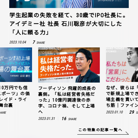
学生起業の失敗を経て、30歳でIPO社長に。
アイデミー社 社長 石川聡彦が大切にした
「人に頼る力」
7
2023.10.04
SHARE
10万円でも信
なぜ、彼らは
フーディソン 飛躍的成長の
スポーツ」の価
で新規上場で
裏側。「私は経営者失格だ
レイド・ライ
場主義を貫い
った」10億円調達後の赤
舞台裏
ち筋｜ファイン
字、コロナ禍、そして上場
へ
29
2023.01.10
HARE
S
16
2023.01.31
SHARE
この特集の記事一覧へ