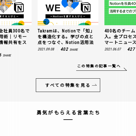
全社員300名で
Takramは、Notionで「知」
400名のチームに
n活用術｜リモー
を構造化する。学びの点と
入。全プロセ
情報共有をス
点をつなぐ、Notion活用法
マートニュー
402
427
2021.09.08
2021.06.07
SHARE
6
SHARE
この特集の記事一覧へ
すべての特集を見る
勇気がもらえる言葉たち