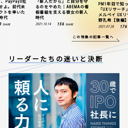
、PayPay3社
「新人だから」と自分を守
PM1年目で知
せよ。前代未
るのをやめた｜ABEMAの看
「UXリサーチ
クトを率いた
板番組を支える彼女の新人
メルペイ UX
時代
時代
野孔希【後編
3
156
2021.10.14
SHARE
SHARE
176
2021.07.28
この特集の記事一覧へ
リーダーたちの
迷いと決断