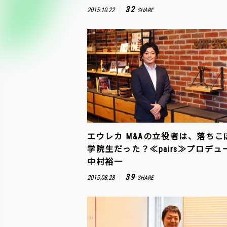
32
2015.10.22
SHARE
エウレカ M&Aの立役者は、落ちこ
学院生だった？≪pairs≫プロデュ
中村裕一
39
2015.08.28
SHARE