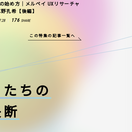
の始め方｜メルペイ UXリサーチャ
草野孔希【後編】
176
7.28
SHARE
この特集の記事一覧へ
ーたちの
決断