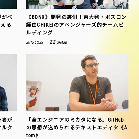
学がベ
《BONX》開発の裏側！東大発・ボスコン
考える
経由CHIKEIのアベンジャーズ的チームビ
ルディング
22
2015.10.28
SHARE
身者が
「全エンジニアのミカタになる」GitHub
アルク
の思想が込められるテキストエディタ《A
tom》