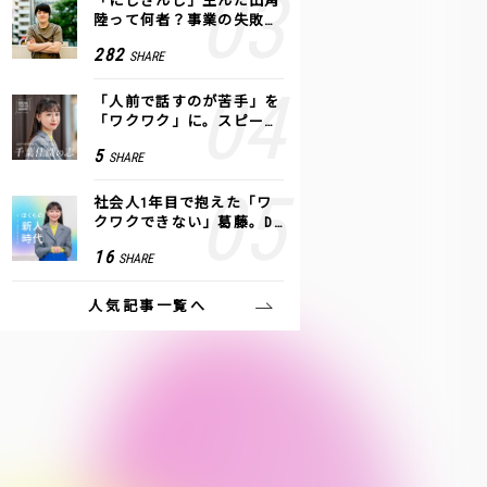
「にじさんじ」生んだ田角
陸って何者？事業の失敗
も、VTuberで逆転！｜ANY
282
SHARE
COLOR
「人前で話すのが苦手」を
「ワクワク」に。スピーチ
ライター千葉佳織が「話し
5
SHARE
方トレーニング」に込めた
思い
社会人1年目で抱えた「ワ
クワクできない」葛藤。De
NAの社内プロジェクトで見
16
SHARE
つけた、私の生きる道
人気記事一覧へ