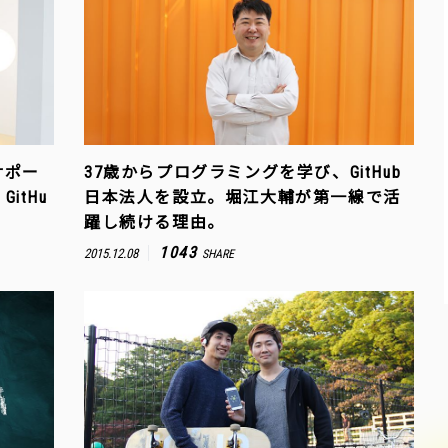
サポー
37歳からプログラミングを学び、GitHub
itHu
日本法人を設立。堀江大輔が第一線で活
躍し続ける理由。
1043
2015.12.08
SHARE