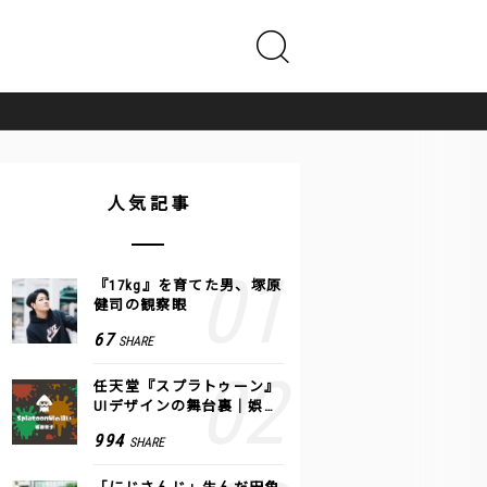
人気記事
『17kg』を育てた男、塚原
健司の観察眼
67
SHARE
任天堂『スプラトゥーン』
UIデザインの舞台裏｜娯楽
のUI 公式レポート #2
994
SHARE