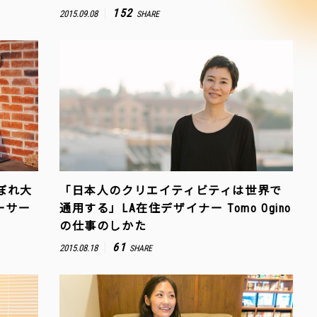
152
2015.09.08
SHARE
ぼれ大
「日本人のクリエイティビティは世界で
ーサー
通用する」LA在住デザイナー Tomo Ogino
の仕事のしかた
61
2015.08.18
SHARE