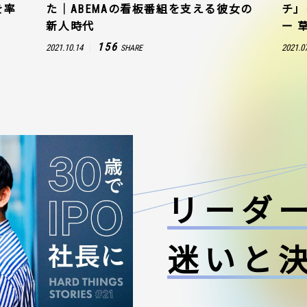
を率
た｜ABEMAの看板番組を支える彼女の
チ」
新人時代
ー 
156
2021.10.14
2021.0
SHARE
リーダ
迷いと