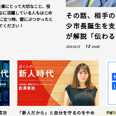
仕事にとって大切なこと、役
なに活躍している人もはじめ
その話、相手の
に立つ時、壁にぶつかったと
少市長誕生を支
てください！
が解説「伝わる
13
2024.04.25
SHARE
成功
「新人だから」と自分を守るのをやめ
PM