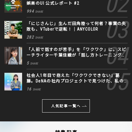
娯楽のUI 公式レポート #2
994
SHARE
「にじさんじ」生んだ田角陸って何者？事業の失
敗も、VTuberで逆転！｜ANYCOLOR
282
SHARE
「人前で話すのが苦手」を「ワクワク」に。スピ
ーチライター千葉佳織が「話し方トレーニング」
に込めた思い
5
SHARE
社会人1年目で抱えた「ワクワクできない」葛
藤。DeNAの社内プロジェクトで見つけた、私の
生きる道
16
SHARE
人気記事一覧へ