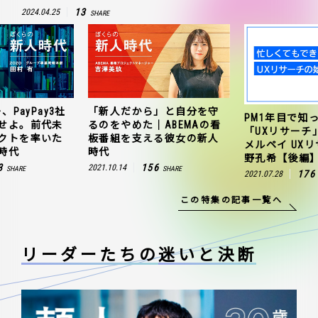
13
2024.04.25
SHARE
、PayPay3社
「新人だから」と自分を守
PM1年目で知
せよ。前代未
るのをやめた｜ABEMAの看
「UXリサーチ
クトを率いた
板番組を支える彼女の新人
メルペイ UX
時代
時代
野孔希【後編
3
156
2021.10.14
SHARE
SHARE
176
2021.07.28
この特集の記事一覧へ
リーダーたちの
迷いと決断