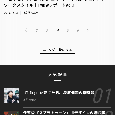
ワークスタイル｜TWDWレポートVol.1
100
2014.11.26
SHARE
2
3
4
5
6
タグ一覧に戻る
人気記事
『17kg』を育てた男、塚原健司の観察眼
67
SHARE
任天堂『スプラトゥーン』UIデザインの舞台裏｜