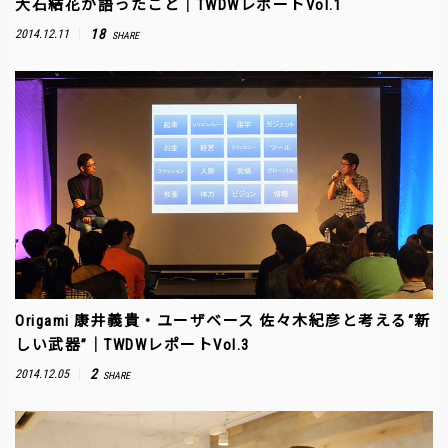
大石結花が語ったこと｜TWDWレポートVol.1
18
2014.12.11
SHARE
Origami 康井義貴・ユーザベース 佐々木紀彦と考える“新
しい武器”｜TWDWレポートVol.3
2
2014.12.05
SHARE