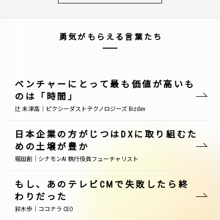
勇気がもらえる言葉たち
ベンチャーにとって最も価値が高いも
のは「時間」
辻 未津高｜ピクシーダストテクノロジーズ Bizdev
日本企業の方がじつはDXに取り組むた
めの土壌が豊か
堀田創｜シナモンAI 執行役員フューチャリスト
もし、あのテレビCMで失敗したら終
わりだった
鈴木歩｜ココナラ CEO