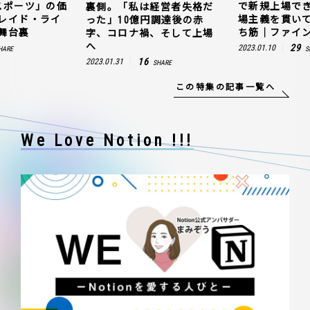
スポーツ」の価
で新規上場で
裏側。「私は経営者失格だ
レイド・ライ
場主義を貫い
った」10億円調達後の赤
舞台裏
ち筋｜ファイン
字、コロナ禍、そして上場
へ
29
2023.01.10
HARE
S
16
2023.01.31
SHARE
この特集の記事一覧へ
We Love Notion !!!