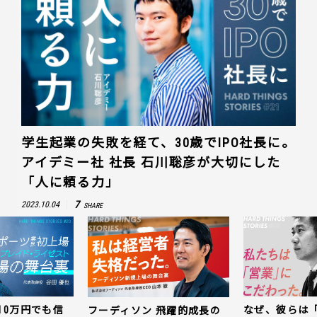
学生起業の失敗を経て、30歳でIPO社長に。
アイデミー社 社長 石川聡彦が大切にした
「人に頼る力」
7
2023.10.04
SHARE
10万円でも信
なぜ、彼らは
フーディソン 飛躍的成長の