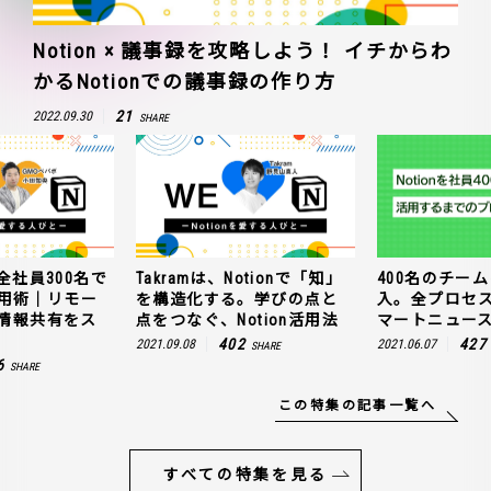
Notion × 議事録を攻略しよう！ イチからわ
かるNotionでの議事録の作り方
21
2022.09.30
SHARE
全社員300名で
Takramは、Notionで「知」
400名のチームに
n活用術｜リモー
を構造化する。学びの点と
入。全プロセ
情報共有をス
点をつなぐ、Notion活用法
マートニュー
402
427
2021.09.08
2021.06.07
SHARE
6
SHARE
この特集の記事一覧へ
すべての特集を見る