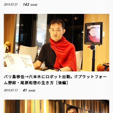
142
2015.07.21
SHARE
バリ島移住→六本木にロボット出勤。ITプラットフォー
ム野郎・尾原和啓の生き方［後編］
41
2015.07.17
SHARE