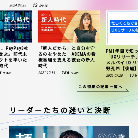
13
2024.04.25
SHARE
、PayPay3社
「新人だから」と自分を守
PM1年目で知
せよ。前代未
るのをやめた｜ABEMAの看
「UXリサーチ
クトを率いた
板番組を支える彼女の新人
メルペイ UX
時代
時代
野孔希【後編
3
156
2021.10.14
SHARE
SHARE
176
2021.07.28
この特集の記事一覧へ
リーダーたちの
迷いと決断