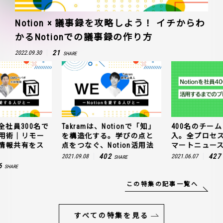
Notion × 議事録を攻略しよう！ イチからわ
かるNotionでの議事録の作り方
21
2022.09.30
SHARE
全社員300名で
Takramは、Notionで「知」
400名のチームに
n活用術｜リモー
を構造化する。学びの点と
入。全プロセ
情報共有をス
点をつなぐ、Notion活用法
マートニュー
402
427
2021.09.08
2021.06.07
SHARE
6
SHARE
この特集の記事一覧へ
すべての特集を見る