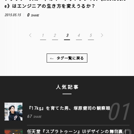
e》はエンジニアの生き方を変えうるか？
0
2015.05.15
SHARE
1
2
3
4
5
タグ一覧に戻る
人気記事
『17kg』を育てた男、塚原健司の観察眼
67
SHARE
任天堂『スプラトゥーン』UIデザインの舞台裏｜