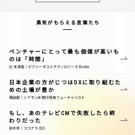
勇気がもらえる言葉たち
ベンチャーにとって最も価値が高いも
のは「時間」
辻 未津高｜ピクシーダストテクノロジーズ Bizdev
日本企業の方がじつはDXに取り組むた
めの土壌が豊か
堀田創｜シナモンAI 執行役員フューチャリスト
もし、あのテレビCMで失敗したら終
わりだった
鈴木歩｜ココナラ CEO