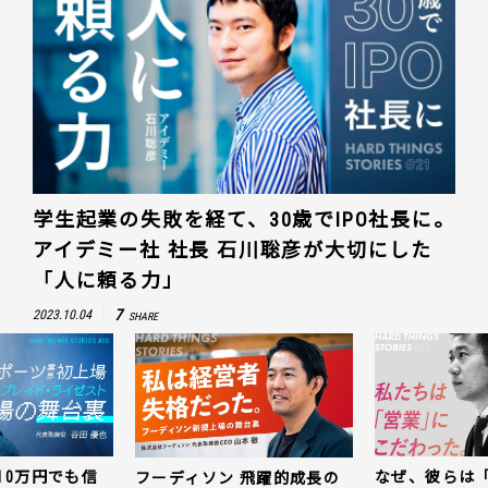
学生起業の失敗を経て、30歳でIPO社長に。
アイデミー社 社長 石川聡彦が大切にした
「人に頼る力」
7
2023.10.04
SHARE
10万円でも信
なぜ、彼らは
フーディソン 飛躍的成長の