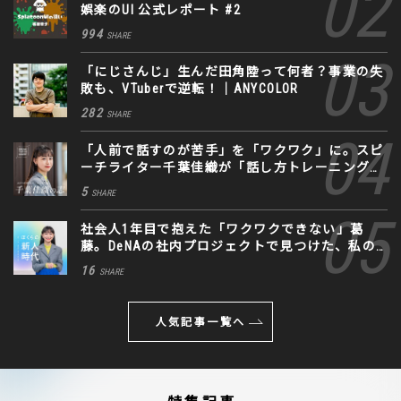
娯楽のUI 公式レポート #2
994
SHARE
「にじさんじ」生んだ田角陸って何者？事業の失
敗も、VTuberで逆転！｜ANYCOLOR
282
SHARE
「人前で話すのが苦手」を「ワクワク」に。スピ
ーチライター千葉佳織が「話し方トレーニング」
に込めた思い
5
SHARE
社会人1年目で抱えた「ワクワクできない」葛
藤。DeNAの社内プロジェクトで見つけた、私の
生きる道
16
SHARE
人気記事一覧へ