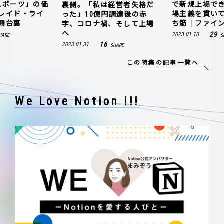
スポーツ」の価
で新規上場で
裏側。「私は経営者失格だ
レイド・ライ
場主義を貫い
った」10億円調達後の赤
舞台裏
ち筋｜ファイン
字、コロナ禍、そして上場
へ
29
2023.01.10
HARE
S
16
2023.01.31
SHARE
この特集の記事一覧へ
We Love Notion !!!