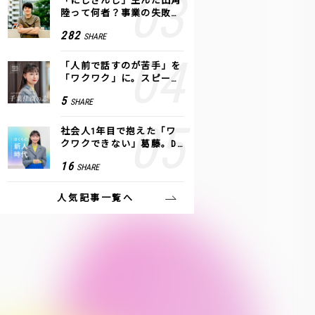
「にじさんじ」生んだ田角
陸って何者？事業の失敗
も、VTuberで逆転！｜ANY
282
SHARE
COLOR
「人前で話すのが苦手」を
「ワクワク」に。スピーチ
ライター千葉佳織が「話し
5
SHARE
方トレーニング」に込めた
思い
社会人1年目で抱えた「ワ
クワクできない」葛藤。De
NAの社内プロジェクトで見
16
SHARE
つけた、私の生きる道
人気記事一覧へ