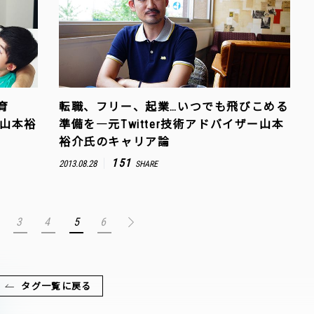
育
転職、フリー、起業…いつでも飛びこめる
ー山本裕
準備を―元Twitter技術アドバイザー山本
裕介氏のキャリア論
151
2013.08.28
SHARE
3
4
5
6
タグ一覧に戻る