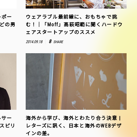
レポー
ウェアラブル最前線に、おもちゃで挑
などの男
む！｜「Moff」高萩昭範に聞くハードウ
ェアスタートアップのススメ
8
2014.09.18
SHARE
ルサー
海外から学び、海外とわたり合う決意 |
Yスピリ
レターズに訊く、日本と海外のWEBデザ
インの差。