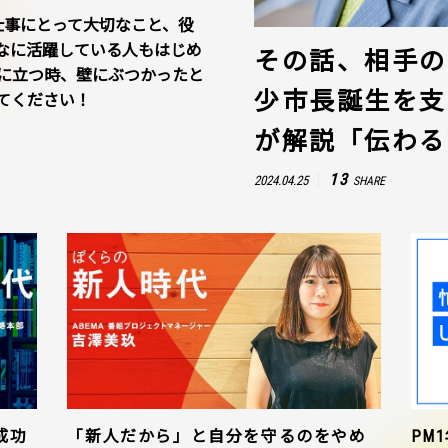
仕事にとって大切なこと、役
なに活躍している人もはじめ
その話、相手の
に立つ時、壁にぶつかったと
少市長誕生を支
てください！
が解説「伝わる
13
2024.04.25
SHARE
成功
「新人だから」と自分を守るのをやめ
PM