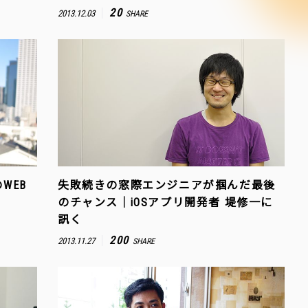
20
2013.12.03
SHARE
WEB
失敗続きの窓際エンジニアが掴んだ最後
く
のチャンス｜iOSアプリ開発者 堤修一に
訊く
200
2013.11.27
SHARE