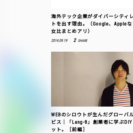
海外テック企業がダイバーシティ
トを出す理由。（Google、Apple
女比まとめアリ）
2
2014.09.19
SHARE
WEBのシロウトが生んだグローバ
ビス｜「Lang-8」創業者に学ぶDI
ット。［前編］