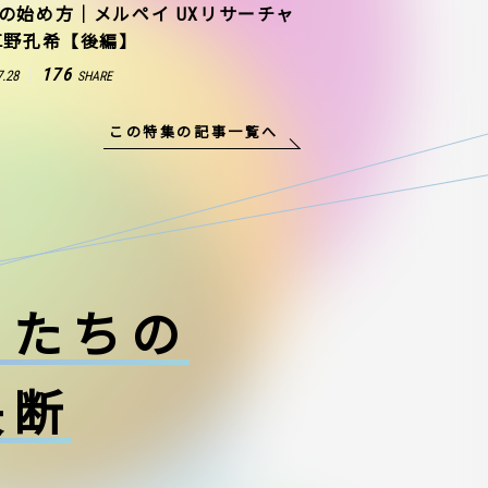
の始め方｜メルペイ UXリサーチャ
草野孔希【後編】
176
7.28
SHARE
この特集の記事一覧へ
ーたちの
決断