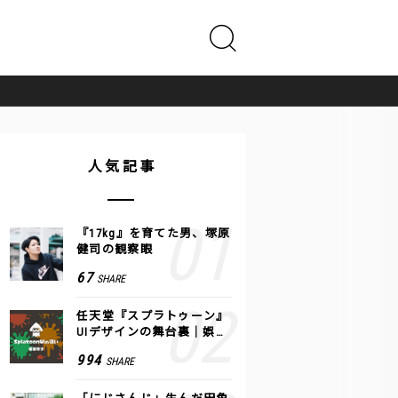
人気記事
『17kg』を育てた男、塚原
健司の観察眼
67
SHARE
任天堂『スプラトゥーン』
UIデザインの舞台裏｜娯楽
のUI 公式レポート #2
994
SHARE