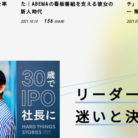
を率
た｜ABEMAの看板番組を支える彼女の
チ」
新人時代
ー 
156
2021.10.14
2021.0
SHARE
リーダ
迷いと