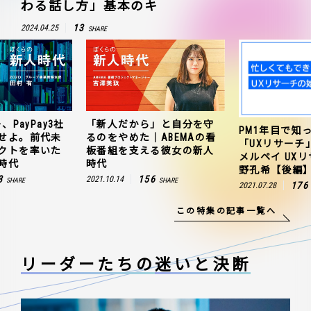
わる話し方」基本のキ
13
2024.04.25
SHARE
、PayPay3社
「新人だから」と自分を守
PM1年目で知
せよ。前代未
るのをやめた｜ABEMAの看
「UXリサーチ
クトを率いた
板番組を支える彼女の新人
メルペイ UX
時代
時代
野孔希【後編
3
156
2021.10.14
SHARE
SHARE
176
2021.07.28
この特集の記事一覧へ
リーダーたちの
迷いと決断