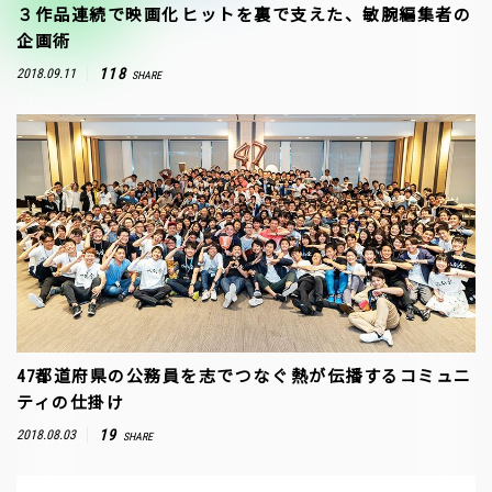
３作品連続で映画化――ヒットを裏で支えた、敏腕編集者の
企画術
118
2018.09.11
SHARE
47都道府県の公務員を志でつなぐ――熱が伝播するコミュニ
ティの仕掛け
19
2018.08.03
SHARE