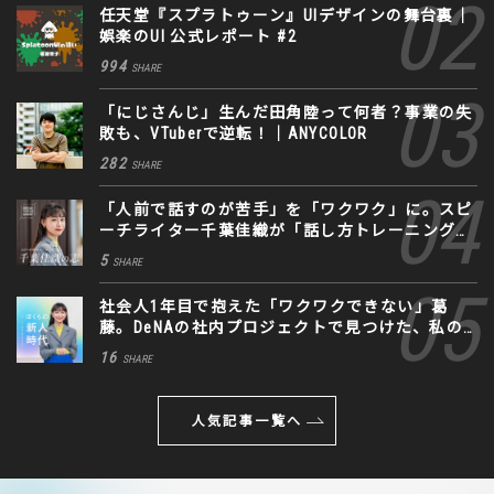
任天堂『スプラトゥーン』UIデザインの舞台裏｜
娯楽のUI 公式レポート #2
994
SHARE
「にじさんじ」生んだ田角陸って何者？事業の失
敗も、VTuberで逆転！｜ANYCOLOR
282
SHARE
「人前で話すのが苦手」を「ワクワク」に。スピ
ーチライター千葉佳織が「話し方トレーニング」
に込めた思い
5
SHARE
社会人1年目で抱えた「ワクワクできない」葛
藤。DeNAの社内プロジェクトで見つけた、私の
生きる道
16
SHARE
人気記事一覧へ