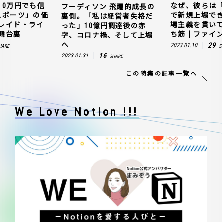
10万円でも信
なぜ、彼らは
フーディソン 飛躍的成長の
スポーツ」の価
で新規上場で
裏側。「私は経営者失格だ
レイド・ライ
場主義を貫い
った」10億円調達後の赤
舞台裏
ち筋｜ファイン
字、コロナ禍、そして上場
へ
29
2023.01.10
HARE
S
16
2023.01.31
SHARE
この特集の記事一覧へ
We Love Notion !!!