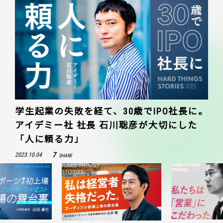
学生起業の失敗を経て、30歳でIPO社長に。
アイデミー社 社長 石川聡彦が大切にした
「人に頼る力」
7
2023.10.04
SHARE