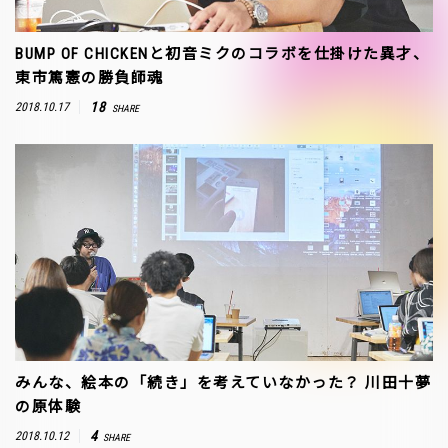
BUMP OF CHICKENと初音ミクのコラボを仕掛けた異才、
東市篤憲の勝負師魂
18
2018.10.17
SHARE
みんな、絵本の「続き」を考えていなかった？ 川田十夢
の原体験
4
2018.10.12
SHARE