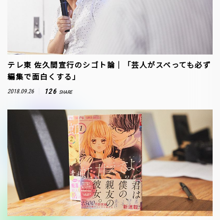
テレ東 佐久間宣行のシゴト論｜「芸人がスベっても必ず
編集で面白くする」
126
2018.09.26
SHARE