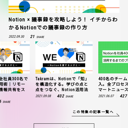
Notion × 議事録を攻略しよう！ イチからわ
かるNotionでの議事録の作り方
21
2022.09.30
SHARE
全社員300名で
Takramは、Notionで「知」
400名のチームに
n活用術｜リモー
を構造化する。学びの点と
入。全プロセ
情報共有をス
点をつなぐ、Notion活用法
マートニュー
402
427
2021.09.08
2021.06.07
SHARE
6
SHARE
この特集の記事一覧へ