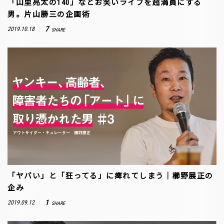
「山里亮太の140」などお笑いライブを超満員にする
男。片山勝三の企画術
7
2019.10.18
SHARE
「ヤバい」と「狂ってる」に痺れてしまう｜櫛野展正の
企み
1
2019.09.12
SHARE