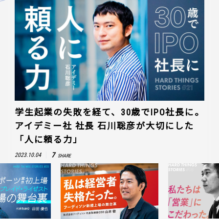
学生起業の失敗を経て、30歳でIPO社長に。
アイデミー社 社長 石川聡彦が大切にした
「人に頼る力」
7
2023.10.04
SHARE