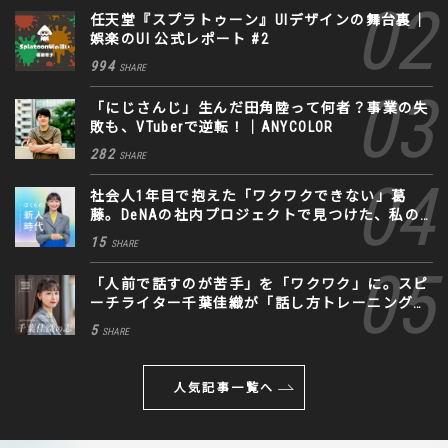
任天堂『スプラトゥーン』UIデザインの舞台裏｜
娯楽のUI 公式レポート #2
994
SHARE
「にじさんじ」生んだ田角陸って何者？事業の失
敗も、VTuberで逆転！｜ANYCOLOR
282
SHARE
社会人1年目で抱えた「ワクワクできない」葛
藤。DeNAの社内プロジェクトで見つけた、私の
生きる道
15
SHARE
「人前で話すのが苦手」を「ワクワク」に。スピ
ーチライター千葉佳織が「話し方トレーニング」
に込めた思い
5
SHARE
人気記事一覧へ