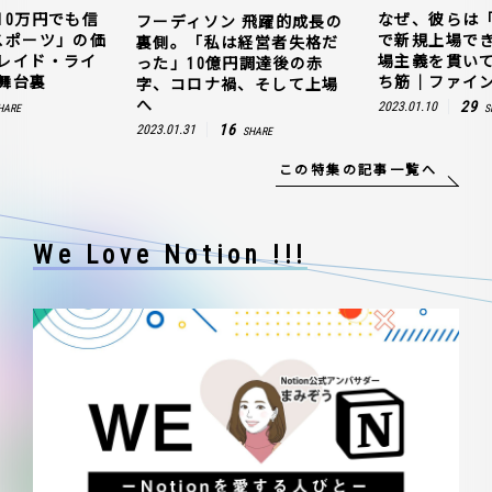
10万円でも信
なぜ、彼らは
フーディソン 飛躍的成長の
スポーツ」の価
で新規上場で
裏側。「私は経営者失格だ
レイド・ライ
場主義を貫い
った」10億円調達後の赤
舞台裏
ち筋｜ファイン
字、コロナ禍、そして上場
へ
29
2023.01.10
HARE
S
16
2023.01.31
SHARE
この特集の記事一覧へ
We Love Notion !!!