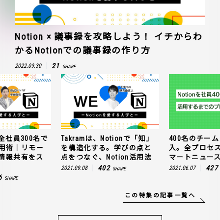
Notion × 議事録を攻略しよう！ イチからわ
かるNotionでの議事録の作り方
21
2022.09.30
SHARE
全社員300名で
Takramは、Notionで「知」
400名のチームに
n活用術｜リモー
を構造化する。学びの点と
入。全プロセ
情報共有をス
点をつなぐ、Notion活用法
マートニュー
402
427
2021.09.08
2021.06.07
SHARE
6
SHARE
この特集の記事一覧へ