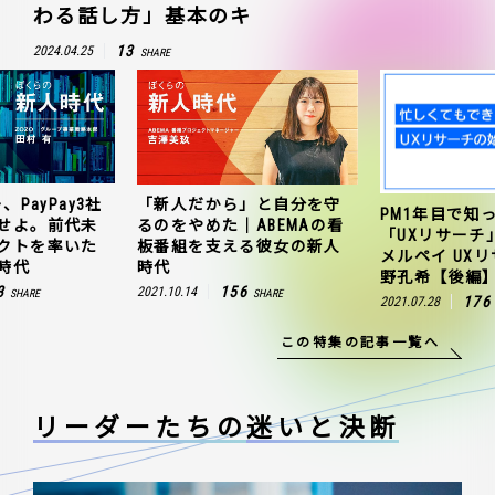
わる話し方」基本のキ
13
2024.04.25
SHARE
、PayPay3社
「新人だから」と自分を守
PM1年目で知
せよ。前代未
るのをやめた｜ABEMAの看
「UXリサーチ
クトを率いた
板番組を支える彼女の新人
メルペイ UX
時代
時代
野孔希【後編
3
156
2021.10.14
SHARE
SHARE
176
2021.07.28
この特集の記事一覧へ
リーダーたちの
迷いと決断