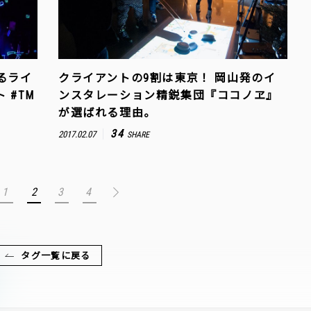
るライ
クライアントの9割は東京！ 岡山発のイ
 #TM
ンスタレーション精鋭集団『ココノヱ』
が選ばれる理由。
34
2017.02.07
SHARE
1
2
3
4
タグ一覧に戻る