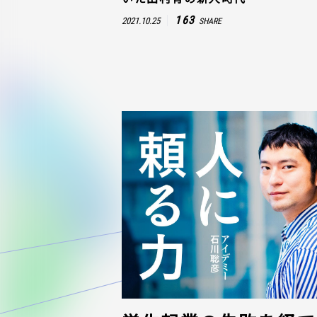
163
2021.10.25
SHARE