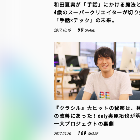
和田夏実が「手話」にかける魔法と
4歳のスーパークリエイターが切り
「手話×テック」の未来。
50
2017.10.19
SHARE
『クラシル』大ヒットの秘密は、検
の改善にあった！dely奥原拓也が
一大プロジェクトの裏側
169
2017.09.20
SHARE