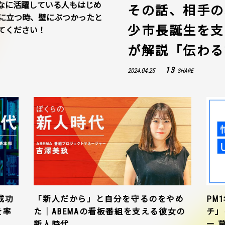
なに活躍している人もはじめ
その話、相手の
に立つ時、壁にぶつかったと
少市長誕生を支
てください！
が解説「伝わる
13
2024.04.25
SHARE
成功
「新人だから」と自分を守るのをやめ
PM
を率
た｜ABEMAの看板番組を支える彼女の
チ」
新人時代
ー 