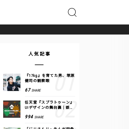
人気記事
『17kg』を育てた男、塚原
健司の観察眼
67
SHARE
任天堂『スプラトゥーン』
UIデザインの舞台裏｜娯楽
のUI 公式レポート #2
994
SHARE