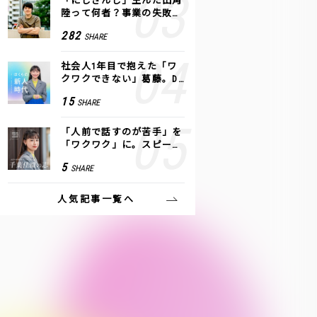
「にじさんじ」生んだ田角
陸って何者？事業の失敗
も、VTuberで逆転！｜ANY
282
SHARE
COLOR
社会人1年目で抱えた「ワ
クワクできない」葛藤。De
NAの社内プロジェクトで見
15
SHARE
つけた、私の生きる道
「人前で話すのが苦手」を
「ワクワク」に。スピーチ
ライター千葉佳織が「話し
5
SHARE
方トレーニング」に込めた
思い
人気記事一覧へ