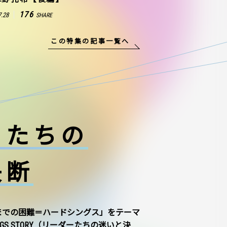
176
7.28
SHARE
この特集の記事一覧へ
ーたちの
決断
までの困難＝ハードシングス」をテーマ
NGS STORY（リーダーたちの迷いと決