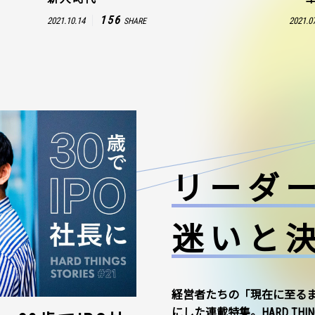
156
2021.10.14
2021.0
SHARE
リーダ
迷いと
経営者たちの「現在に至る
にした連載特集。HARD THI