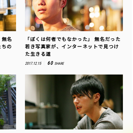
。無名
「ぼくは何者でもなかった」 無名だった
たちの
若き写真家が、インターネットで見つけ
た生きる道
60
2017.12.15
SHARE