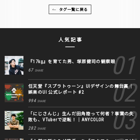
タグ一覧に戻る
人気記事
『17kg』を育てた男、塚原健司の観察眼
67
SHARE
任天堂『スプラトゥーン』UIデザインの舞台裏｜
娯楽のUI 公式レポート #2
994
SHARE
「にじさんじ」生んだ田角陸って何者？事業の失
敗も、VTuberで逆転！｜ANYCOLOR
282
SHARE