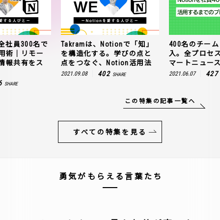
全社員300名で
Takramは、Notionで「知」
400名のチームに
n活用術｜リモー
を構造化する。学びの点と
入。全プロセ
情報共有をス
点をつなぐ、Notion活用法
マートニュー
402
427
2021.09.08
2021.06.07
SHARE
6
SHARE
この特集の記事一覧へ
すべての特集を見る
勇気がもらえる言葉たち