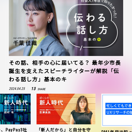
その話、相手の心に届いてる？ 最年少市長
誕生を支えたスピーチライターが解説「伝
わる話し方」基本のキ
13
2024.04.25
SHARE
、PayPay3社
「新人だから」と自分を守