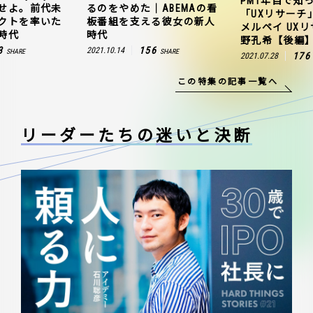
PM1年目で知
せよ。前代未
るのをやめた｜ABEMAの看
「UXリサーチ
クトを率いた
板番組を支える彼女の新人
メルペイ UX
時代
時代
野孔希【後編
3
156
2021.10.14
SHARE
SHARE
176
2021.07.28
この特集の記事一覧へ
リーダーたちの
迷いと決断