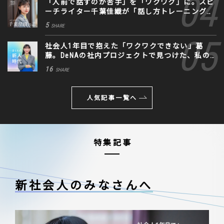
「人前で話すのが苦手」を「ワクワク」に。スピ
ーチライター千葉佳織が「話し方トレーニング」
に込めた思い
5
SHARE
社会人1年目で抱えた「ワクワクできない」葛
藤。DeNAの社内プロジェクトで見つけた、私の
生きる道
16
SHARE
人気記事一覧へ
特集記事
新社会人のみなさんへ