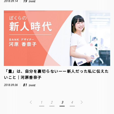
19
2018.09.14
SHARE
「量」は、自分を裏切らないーー新人だった私に伝えた
いこと｜河原香奈子
81
2018.09.06
SHARE
1
2
3
4