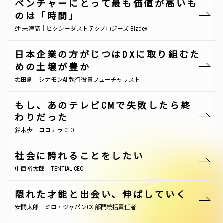
ベンチャーにとって最も価値が高いも
のは「時間」
辻 未津高｜ピクシーダストテクノロジーズ Bizdev
日本企業の方がじつはDXに取り組むた
めの土壌が豊か
堀田創｜シナモンAI 執行役員フューチャリスト
もし、あのテレビCMで失敗したら終
わりだった
鈴木歩｜ココナラ CEO
社会に誇れることをしたい
中西裕太郎｜TENTIAL CEO
隠れた才能と出会い、伸ばしていく
安間太郎｜ミロ・ジャパンCX 部門統括責任者