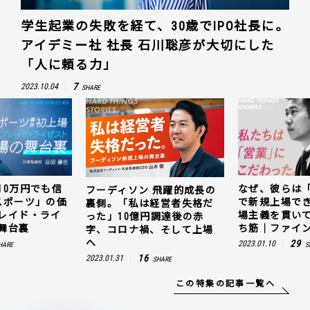
学生起業の失敗を経て、30歳でIPO社長に。
アイデミー社 社長 石川聡彦が大切にした
「人に頼る力」
7
2023.10.04
SHARE
10万円でも信
なぜ、彼らは
フーディソン 飛躍的成長の
スポーツ」の価
で新規上場で
裏側。「私は経営者失格だ
レイド・ライ
場主義を貫い
った」10億円調達後の赤
舞台裏
ち筋｜ファイン
字、コロナ禍、そして上場
へ
29
2023.01.10
HARE
S
16
2023.01.31
SHARE
この特集の記事一覧へ