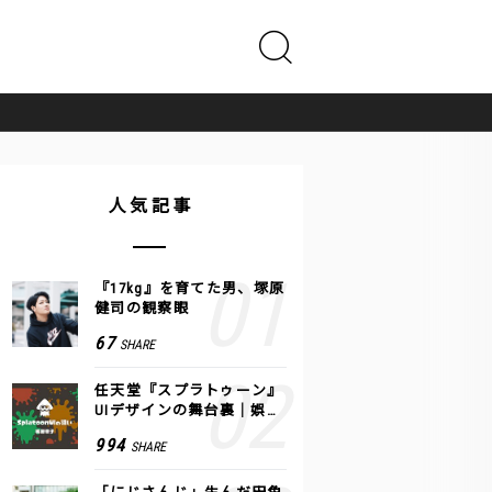
人気記事
『17kg』を育てた男、塚原
健司の観察眼
67
SHARE
任天堂『スプラトゥーン』
UIデザインの舞台裏｜娯楽
のUI 公式レポート #2
994
SHARE