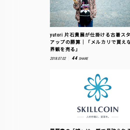
yutori 片石貴展が仕掛ける古着ス
アップの勝算｜「メルカリで買え
界観を売る」
44
2018.07.02
SHARE