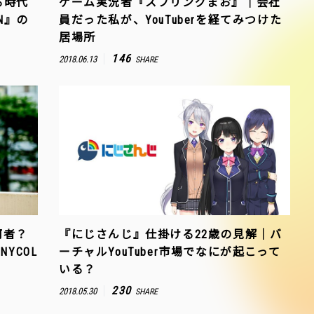
る時代
ゲーム実況者『スプリングまお』｜会社
IN』の
員だった私が、YouTuberを経てみつけた
居場所
146
2018.06.13
SHARE
何者？
『にじさんじ』仕掛ける22歳の見解｜バ
YCOL
ーチャルYouTuber市場でなにが起こって
いる？
230
2018.05.30
SHARE