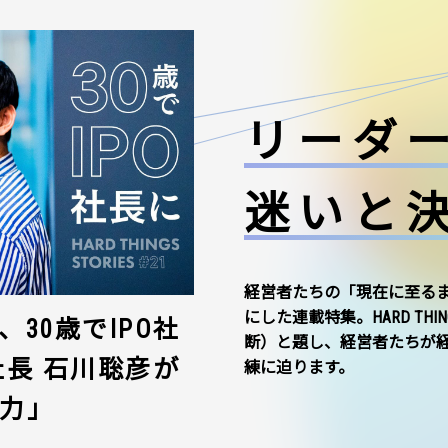
リーダ
迷いと
経営者たちの「現在に至る
にした連載特集。HARD THI
30歳でIPO社
断）と題し、経営者たちが
社長 石川聡彦が
練に迫ります。
力」