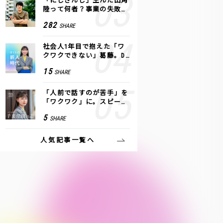
「にじさんじ」生んだ田角
陸って何者？事業の失敗
も、VTuberで逆転！｜ANY
282
SHARE
COLOR
社会人1年目で抱えた「ワ
クワクできない」葛藤。De
NAの社内プロジェクトで見
15
SHARE
つけた、私の生きる道
「人前で話すのが苦手」を
「ワクワク」に。スピーチ
ライター千葉佳織が「話し
5
SHARE
方トレーニング」に込めた
思い
人気記事一覧へ