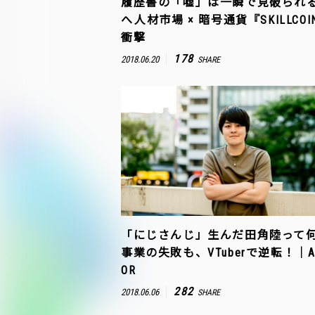
履歴書の「嘘」は一瞬で見破られ
へ――人材市場 × 暗号通貨『SKILLCO
衝撃
178
2018.06.20
SHARE
「にじさんじ」生んだ田角陸って
事業の失敗も、VTuberで逆転！｜AN
OR
282
2018.06.06
SHARE