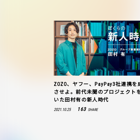
ZOZO、ヤフー、PayPay3社連携を
させよ。前代未聞のプロジェクト
いた田村有の新人時代
163
2021.10.25
SHARE