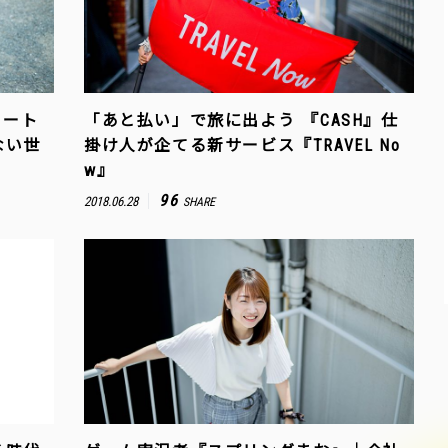
タート
「あと払い」で旅に出よう ――『CASH』仕
ない世
掛け人が企てる新サービス『TRAVEL No
w』
96
2018.06.28
SHARE