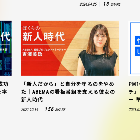
13
2024.04.25
SHARE
成功
「新人だから」と自分を守るのをやめ
PM
を率
た｜ABEMAの看板番組を支える彼女の
チ」
新人時代
ー 
156
2021.10.14
2021.0
SHARE