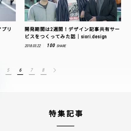
アプリ
開発期間は2週間！デザイン記事共有サー
ビスをつくってみた話｜siori.design
100
2018.03.22
SHARE
5
6
7
8
特集記事