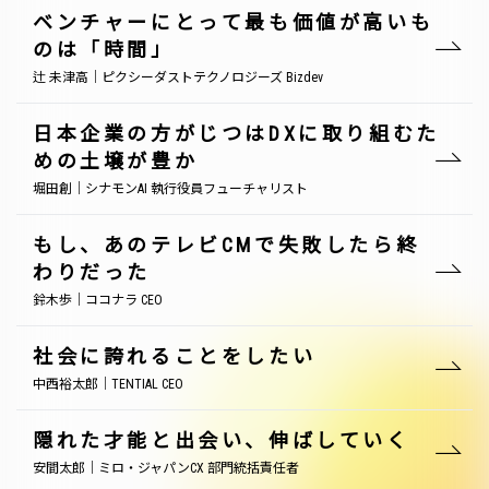
ベンチャーにとって最も価値が高いも
のは「時間」
辻 未津高｜ピクシーダストテクノロジーズ Bizdev
日本企業の方がじつはDXに取り組むた
めの土壌が豊か
堀田創｜シナモンAI 執行役員フューチャリスト
もし、あのテレビCMで失敗したら終
わりだった
鈴木歩｜ココナラ CEO
社会に誇れることをしたい
中西裕太郎｜TENTIAL CEO
隠れた才能と出会い、伸ばしていく
安間太郎｜ミロ・ジャパンCX 部門統括責任者