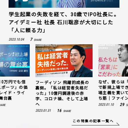
学生起業の失敗を経て、30歳でIPO社長に。
アイデミー社 社長 石川聡彦が大切にした
「人に頼る力」
7
2023.10.04
SHARE
10万円でも信
なぜ、彼らは
フーディソン 飛躍的成長の
スポーツ」の価
で新規上場で
裏側。「私は経営者失格だ
レイド・ライ
場主義を貫い
った」10億円調達後の赤
舞台裏
ち筋｜ファイン
字、コロナ禍、そして上場
へ
29
2023.01.10
HARE
S
16
2023.01.31
SHARE
この特集の記事一覧へ