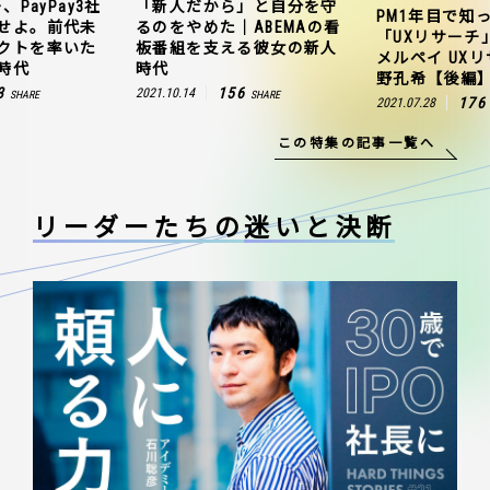
、PayPay3社
「新人だから」と自分を守
PM1年目で知
せよ。前代未
るのをやめた｜ABEMAの看
「UXリサーチ
クトを率いた
板番組を支える彼女の新人
メルペイ UX
時代
時代
野孔希【後編
3
156
2021.10.14
SHARE
SHARE
176
2021.07.28
この特集の記事一覧へ
リーダーたちの
迷いと決断