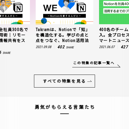
全社員300名で
Takramは、Notionで「知」
400名のチームに
n活用術｜リモー
を構造化する。学びの点と
入。全プロセ
情報共有をス
点をつなぐ、Notion活用法
マートニュー
402
427
2021.09.08
2021.06.07
SHARE
6
SHARE
この特集の記事一覧へ
すべての特集を見る
勇気がもらえる言葉たち