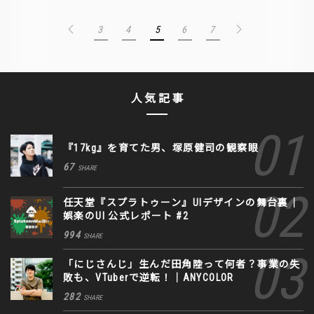
3
4
5
6
7
人気記事
『17kg』を育てた男、塚原健司の観察眼
67
SHARE
任天堂『スプラトゥーン』UIデザインの舞台裏｜
娯楽のUI 公式レポート #2
994
SHARE
「にじさんじ」生んだ田角陸って何者？事業の失
敗も、VTuberで逆転！｜ANYCOLOR
282
SHARE