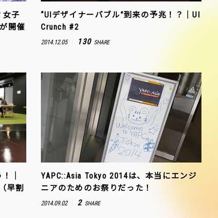
？女子
“UIデザイナーバブル”到来の予兆！？｜UI
んが開催
Crunch #2
130
2014.12.05
SHARE
う！｜
YAPC::Asia Tokyo 2014は、本当にエンジ
！（早割
ニアのためのお祭りだった！
2
2014.09.02
SHARE