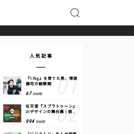
人気記事
『17kg』を育てた男、塚原
健司の観察眼
67
SHARE
任天堂『スプラトゥーン』
UIデザインの舞台裏｜娯楽
のUI 公式レポート #2
994
SHARE