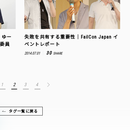
｜ゆー
失敗を共有する重要性｜FailCon Japan イ
行委員
ベントレポート
30
2014.07.01
SHARE
1
2
3
4
タグ一覧に戻る