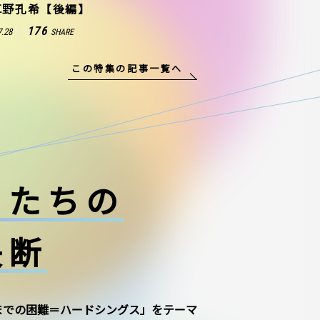
草野孔希【後編】
176
7.28
SHARE
この特集の記事一覧へ
ーたちの
決断
までの困難＝ハードシングス」をテーマ