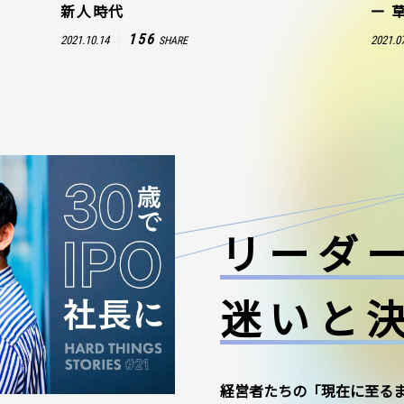
新人時代
ー 
156
2021.10.14
2021.0
SHARE
リーダ
迷いと
経営者たちの「現在に至る