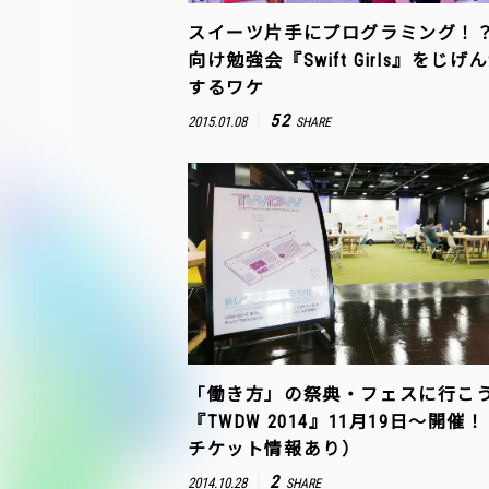
スイーツ片手にプログラミング！
向け勉強会『Swift Girls』をじげ
するワケ
52
2015.01.08
SHARE
「働き方」の祭典・フェスに行こ
『TWDW 2014』11月19日～開催
チケット情報あり）
2
2014.10.28
SHARE