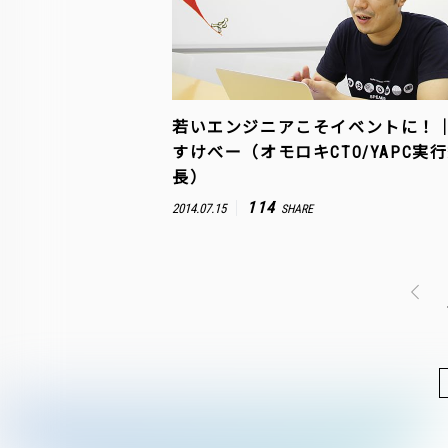
若いエンジニアこそイベントに！
すけべー（オモロキCTO/YAPC実
長）
114
2014.07.15
SHARE