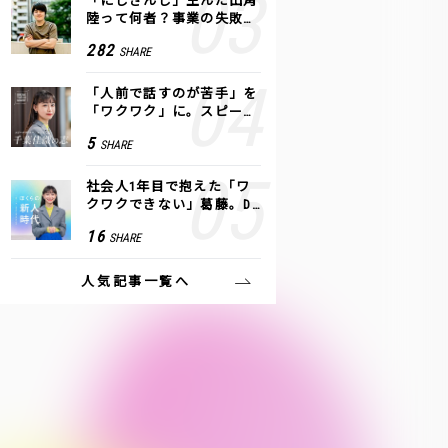
「にじさんじ」生んだ田角
陸って何者？事業の失敗
も、VTuberで逆転！｜ANY
282
SHARE
COLOR
「人前で話すのが苦手」を
「ワクワク」に。スピーチ
ライター千葉佳織が「話し
5
SHARE
方トレーニング」に込めた
思い
社会人1年目で抱えた「ワ
クワクできない」葛藤。De
NAの社内プロジェクトで見
16
SHARE
つけた、私の生きる道
人気記事一覧へ