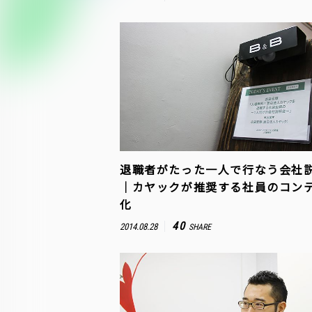
退職者がたった一人で行なう会社
｜カヤックが推奨する社員のコン
化
40
2014.08.28
SHARE