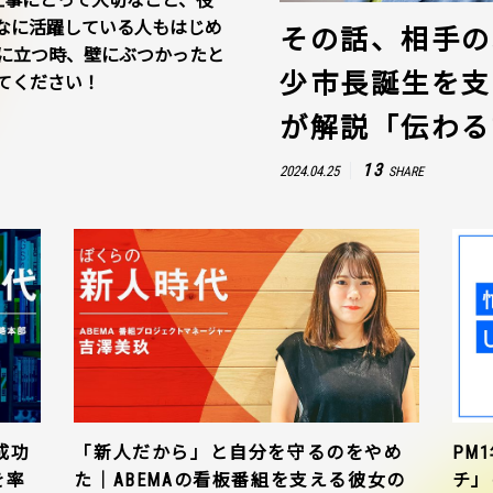
仕事にとって大切なこと、役
なに活躍している人もはじめ
その話、相手の
に立つ時、壁にぶつかったと
少市長誕生を支
てください！
が解説「伝わる
13
2024.04.25
SHARE
成功
「新人だから」と自分を守るのをやめ
PM
を率
た｜ABEMAの看板番組を支える彼女の
チ」