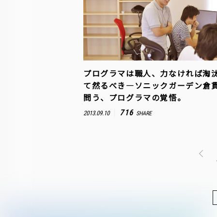
プログラマは職人、力なければ淘
て然るべき―ソニックガーデン倉
問う、プログラマの覚悟。
716
2013.09.10
SHARE