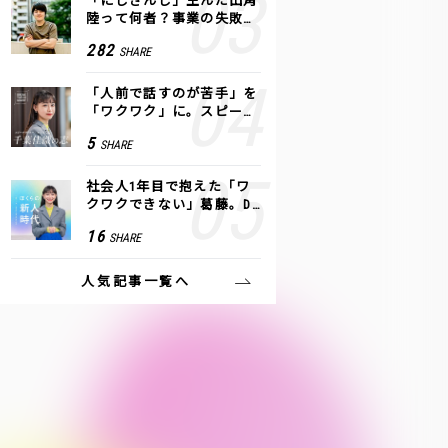
「にじさんじ」生んだ田角
陸って何者？事業の失敗
も、VTuberで逆転！｜ANY
282
SHARE
COLOR
「人前で話すのが苦手」を
「ワクワク」に。スピーチ
ライター千葉佳織が「話し
5
SHARE
方トレーニング」に込めた
思い
社会人1年目で抱えた「ワ
クワクできない」葛藤。De
NAの社内プロジェクトで見
16
SHARE
つけた、私の生きる道
人気記事一覧へ