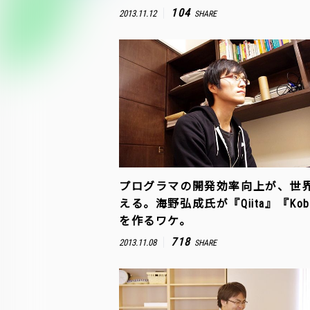
104
2013.11.12
SHARE
プログラマの開発効率向上が、世
える。海野弘成氏が『Qiita』『Kobi
を作るワケ。
718
2013.11.08
SHARE