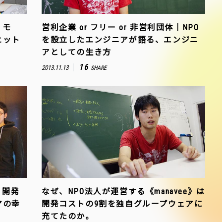
｜モ
営利企業 or フリー or 非営利団体｜NPO
ヒット
を設立したエンジニアが語る、エンジニ
アとしての生き方
16
2013.11.13
SHARE
』開発
なぜ、NPO法人が運営する《manavee》は
マの幸
開発コストの9割を独自グループウェアに
充てたのか。