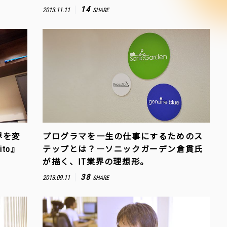
14
2013.11.11
SHARE
界を変
プログラマを一生の仕事にするためのス
to』
テップとは？―ソニックガーデン倉貫氏
が描く、IT業界の理想形。
38
2013.09.11
SHARE