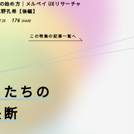
の始め方｜メルペイ UXリサーチャ
草野孔希【後編】
176
7.28
SHARE
この特集の記事一覧へ
ーたちの
決断