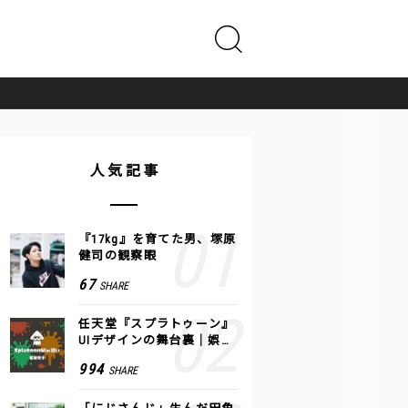
人気記事
『17kg』を育てた男、塚原
健司の観察眼
67
SHARE
任天堂『スプラトゥーン』
UIデザインの舞台裏｜娯楽
のUI 公式レポート #2
994
SHARE