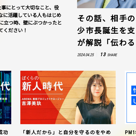
仕事にとって大切なこと、役
なに活躍している人もはじめ
その話、相手の
に立つ時、壁にぶつかったと
少市長誕生を支
てください！
が解説「伝わる
13
2024.04.25
SHARE
成功
「新人だから」と自分を守るのをやめ
PM