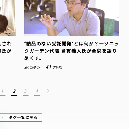
汰され
“納品のない受託開発”とは何か？―ソニッ
貫氏が
クガーデン代表 倉貫義人氏が全貌を語り
尽くす。
41
2013.09.09
SHARE
1
2
3
4
タグ一覧に戻る