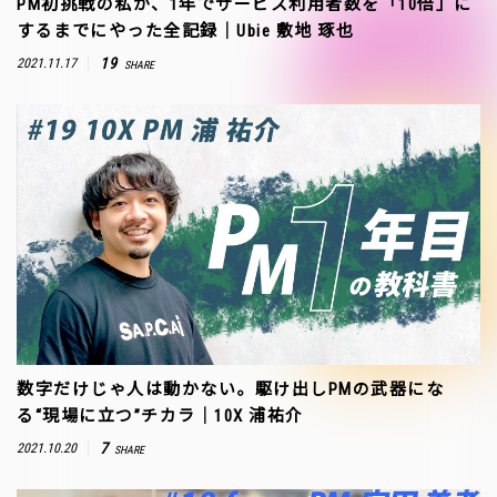
PM初挑戦の私が、1年でサービス利用者数を「10倍」に
するまでにやった全記録｜Ubie 敷地 琢也
19
2021.11.17
SHARE
数字だけじゃ人は動かない。駆け出しPMの武器にな
る“現場に立つ”チカラ｜10X 浦祐介
7
2021.10.20
SHARE