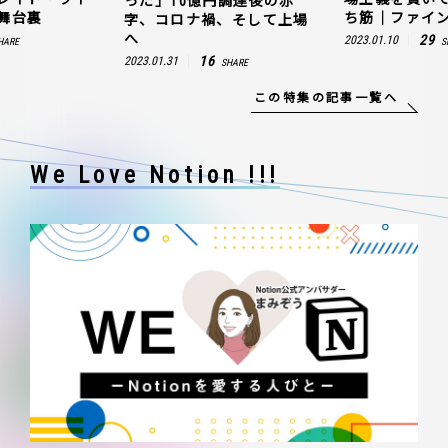
った」10億円調達後の赤
舞台裏
ち筋｜ファイン
字、コロナ禍、そして上場
へ
29
2023.01.10
HARE
S
16
2023.01.31
SHARE
この特集の記事一覧へ
We Love Notion !!!