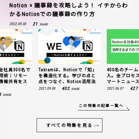
Notion × 議事録を攻略しよう！ イチからわ
かるNotionでの議事録の作り方
21
2022.09.30
SHARE
全社員300名で
Takramは、Notionで「知」
400名のチームに
n活用術｜リモー
を構造化する。学びの点と
入。全プロセ
情報共有をス
点をつなぐ、Notion活用法
マートニュー
402
427
2021.09.08
2021.06.07
SHARE
6
SHARE
この特集の記事一覧へ
すべての特集を見る