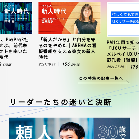
、PayPay3社
「新人だから」と自分を守
PM1年目で知
せよ。前代未
るのをやめた｜ABEMAの看
「UXリサーチ
クトを率いた
板番組を支える彼女の新人
メルペイ UX
時代
時代
野孔希【後編
3
156
2021.10.14
SHARE
SHARE
176
2021.07.28
この特集の記事一覧へ
リーダーたちの
迷いと決断