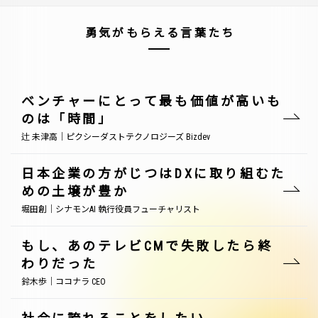
勇気がもらえる言葉たち
ベンチャーにとって最も価値が高いも
のは「時間」
辻 未津高｜ピクシーダストテクノロジーズ Bizdev
日本企業の方がじつはDXに取り組むた
めの土壌が豊か
堀田創｜シナモンAI 執行役員フューチャリスト
もし、あのテレビCMで失敗したら終
わりだった
鈴木歩｜ココナラ CEO