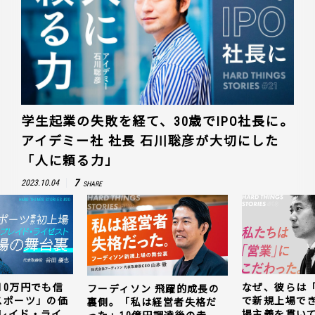
学生起業の失敗を経て、30歳でIPO社長に。
アイデミー社 社長 石川聡彦が大切にした
「人に頼る力」
7
2023.10.04
SHARE
10万円でも信
なぜ、彼らは
フーディソン 飛躍的成長の
スポーツ」の価
で新規上場で
裏側。「私は経営者失格だ
レイド・ライ
場主義を貫い