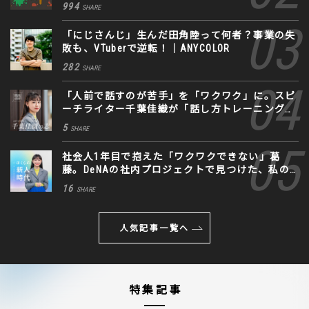
994
SHARE
「にじさんじ」生んだ田角陸って何者？事業の失
敗も、VTuberで逆転！｜ANYCOLOR
282
SHARE
「人前で話すのが苦手」を「ワクワク」に。スピ
ーチライター千葉佳織が「話し方トレーニング」
に込めた思い
5
SHARE
社会人1年目で抱えた「ワクワクできない」葛
藤。DeNAの社内プロジェクトで見つけた、私の
生きる道
16
SHARE
人気記事一覧へ
特集記事