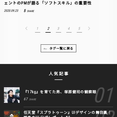
ェントのPMが語る「ソフトスキル」の重要性
5
2020.09.23
SHARE
1
2
3
4
5
タグ一覧に戻る
人気記事
『17kg』を育てた男、塚原健司の観察眼
67
SHARE
任天堂『スプラトゥーン』UIデザインの舞台裏｜