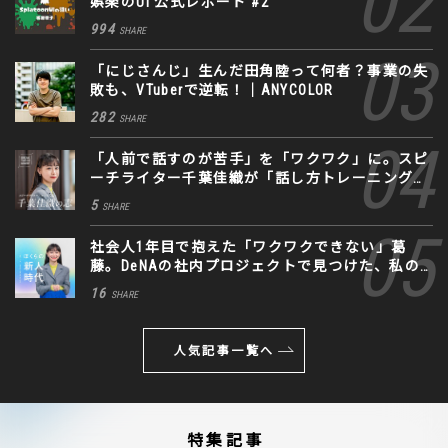
娯楽のUI 公式レポート #2
994
SHARE
「にじさんじ」生んだ田角陸って何者？事業の失
敗も、VTuberで逆転！｜ANYCOLOR
282
SHARE
「人前で話すのが苦手」を「ワクワク」に。スピ
ーチライター千葉佳織が「話し方トレーニング」
に込めた思い
5
SHARE
社会人1年目で抱えた「ワクワクできない」葛
藤。DeNAの社内プロジェクトで見つけた、私の
生きる道
16
SHARE
人気記事一覧へ
特集記事