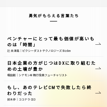
勇気がもらえる言葉たち
ベンチャーにとって最も価値が高いも
のは「時間」
辻 未津高｜ピクシーダストテクノロジーズ Bizdev
日本企業の方がじつはDXに取り組むた
めの土壌が豊か
堀田創｜シナモンAI 執行役員フューチャリスト
もし、あのテレビCMで失敗したら終
わりだった
鈴木歩｜ココナラ CEO