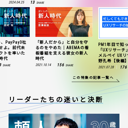
13
2024.04.25
SHARE
、PayPay3社
「新人だから」と自分を守
PM1年目で知
せよ。前代未
るのをやめた｜ABEMAの看
「UXリサーチ
クトを率いた
板番組を支える彼女の新人
メルペイ UX
時代
時代
野孔希【後編
3
156
2021.10.14
SHARE
SHARE
176
2021.07.28
この特集の記事一覧へ
リーダーたちの
迷いと決断