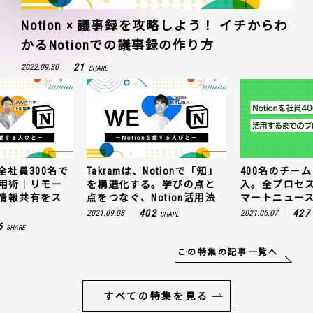
Notion × 議事録を攻略しよう！ イチからわ
かるNotionでの議事録の作り方
21
2022.09.30
SHARE
全社員300名で
Takramは、Notionで「知」
400名のチームに
n活用術｜リモー
を構造化する。学びの点と
入。全プロセ
情報共有をス
点をつなぐ、Notion活用法
マートニュー
402
427
2021.09.08
2021.06.07
SHARE
6
SHARE
この特集の記事一覧へ
すべての特集を見る