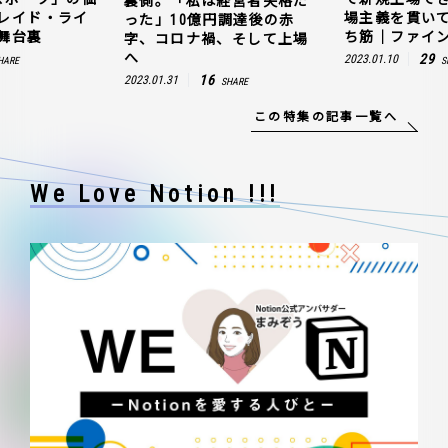
裏側。「私は経営者失格だ
レイド・ライ
場主義を貫い
った」10億円調達後の赤
舞台裏
ち筋｜ファイン
字、コロナ禍、そして上場
へ
29
2023.01.10
HARE
S
16
2023.01.31
SHARE
この特集の記事一覧へ
We Love Notion !!!