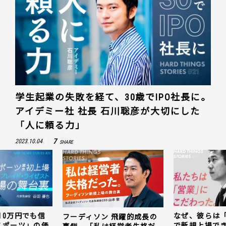
学生起業の失敗を経て、30歳でIPO社長に。
アイデミー社 社長 石川聡彦が大切にした
「人に頼る力」
7
2023.10.04
SHARE
10万円でも信
なぜ、彼らは
フーディソン 飛躍的成長の
スポーツ」の価
で新規上場で