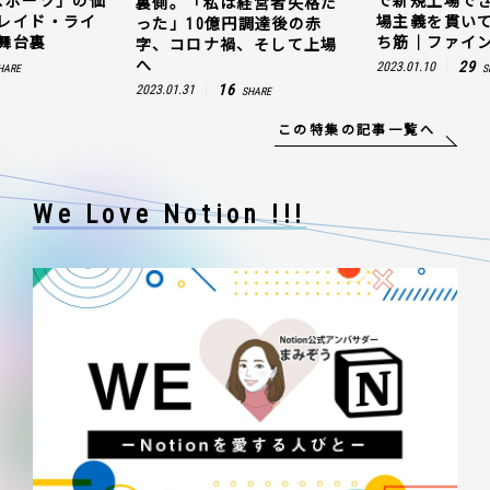
スポーツ」の価
で新規上場で
裏側。「私は経営者失格だ
レイド・ライ
場主義を貫い
った」10億円調達後の赤
舞台裏
ち筋｜ファイン
字、コロナ禍、そして上場
へ
29
2023.01.10
HARE
S
16
2023.01.31
SHARE
この特集の記事一覧へ
We Love Notion !!!