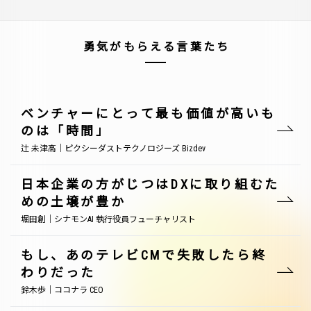
勇気がもらえる言葉たち
ベンチャーにとって最も価値が高いも
のは「時間」
辻 未津高｜ピクシーダストテクノロジーズ Bizdev
日本企業の方がじつはDXに取り組むた
めの土壌が豊か
堀田創｜シナモンAI 執行役員フューチャリスト
もし、あのテレビCMで失敗したら終
わりだった
鈴木歩｜ココナラ CEO