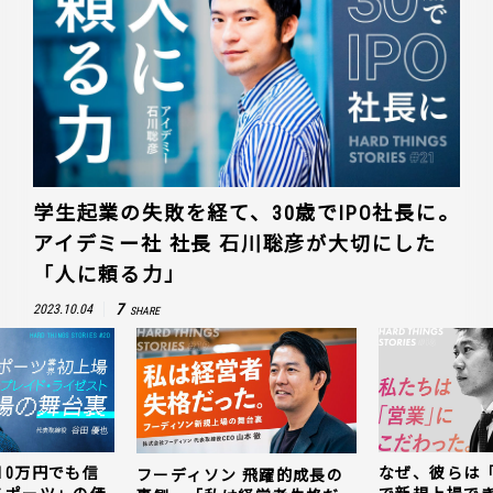
学生起業の失敗を経て、30歳でIPO社長に。
アイデミー社 社長 石川聡彦が大切にした
「人に頼る力」
7
2023.10.04
SHARE
10万円でも信
なぜ、彼らは
フーディソン 飛躍的成長の