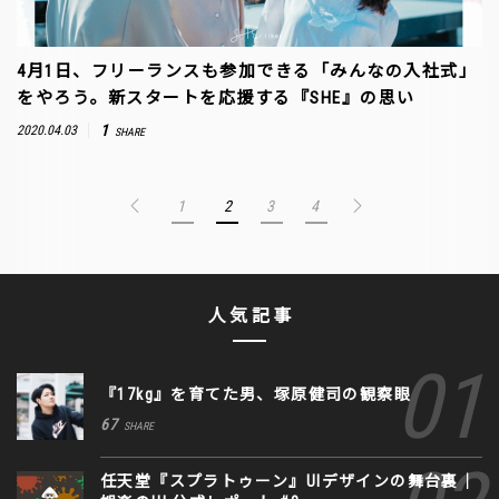
4月1日、フリーランスも参加できる「みんなの入社式」
をやろう。新スタートを応援する『SHE』の思い
1
2020.04.03
SHARE
1
2
3
4
人気記事
『17kg』を育てた男、塚原健司の観察眼
67
SHARE
任天堂『スプラトゥーン』UIデザインの舞台裏｜