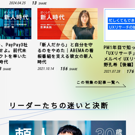
13
2024.04.25
SHARE
、PayPay3社
「新人だから」と自分を守
PM1年目で知
せよ。前代未
るのをやめた｜ABEMAの看
「UXリサーチ
クトを率いた
板番組を支える彼女の新人
メルペイ UX
時代
時代
野孔希【後編
3
156
2021.10.14
SHARE
SHARE
176
2021.07.28
この特集の記事一覧へ
リーダーたちの
迷いと決断