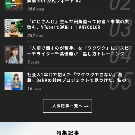
娯楽のUI 公式レポート #2
994
SHARE
「にじさんじ」生んだ田角陸って何者？事業の失
敗も、VTuberで逆転！｜ANYCOLOR
282
SHARE
「人前で話すのが苦手」を「ワクワク」に。スピ
ーチライター千葉佳織が「話し方トレーニング」
に込めた思い
5
SHARE
社会人1年目で抱えた「ワクワクできない」葛
藤。DeNAの社内プロジェクトで見つけた、私の
生きる道
16
SHARE
人気記事一覧へ
特集記事