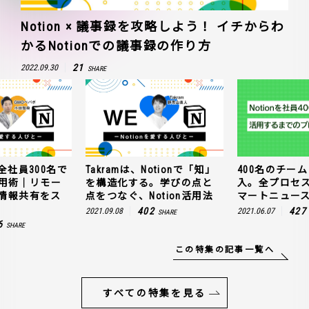
Notion × 議事録を攻略しよう！ イチからわ
かるNotionでの議事録の作り方
21
2022.09.30
SHARE
全社員300名で
Takramは、Notionで「知」
400名のチームに
n活用術｜リモー
を構造化する。学びの点と
入。全プロセ
情報共有をス
点をつなぐ、Notion活用法
マートニュー
402
427
2021.09.08
2021.06.07
SHARE
6
SHARE
この特集の記事一覧へ
すべての特集を見る