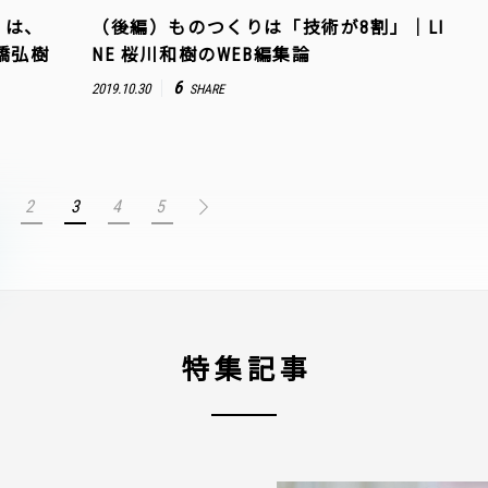
』は、
（後編）ものつくりは「技術が8割」｜LI
橋弘樹
NE 桜川和樹のWEB編集論
6
2019.10.30
SHARE
2
3
4
5
特集記事