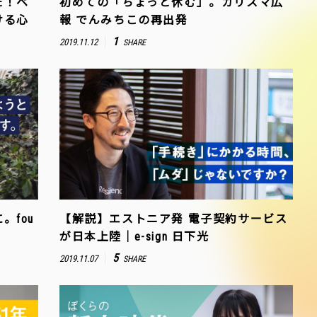
だ！ベ
初めての「ちょっと休む」。カリスマ広
ける心
報 でんみちこの再出発
1
2019.11.12
SHARE
fou
【解説】エストニア発 電子契約サービス
が日本上陸｜e-sign 日下光
5
2019.11.07
SHARE