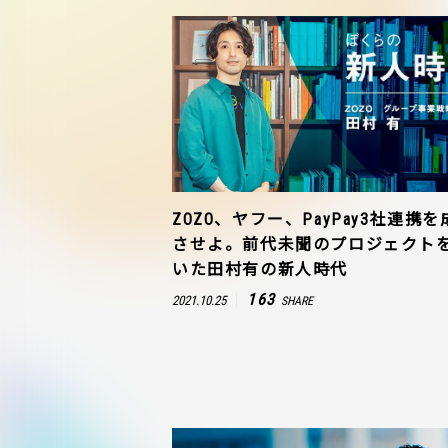
ZOZO、ヤフー、PayPay3社連携を
させよ。前代未聞のプロジェクト
いた田村有の新人時代
163
2021.10.25
SHARE