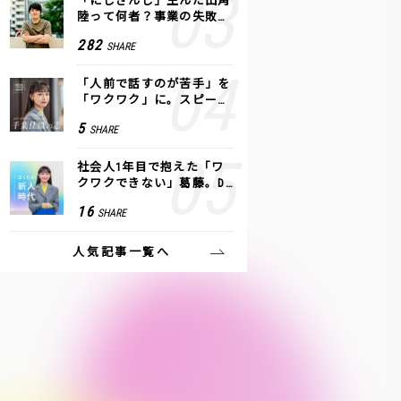
「にじさんじ」生んだ田角
陸って何者？事業の失敗
も、VTuberで逆転！｜ANY
282
SHARE
COLOR
「人前で話すのが苦手」を
「ワクワク」に。スピーチ
ライター千葉佳織が「話し
5
SHARE
方トレーニング」に込めた
思い
社会人1年目で抱えた「ワ
クワクできない」葛藤。De
NAの社内プロジェクトで見
16
SHARE
つけた、私の生きる道
人気記事一覧へ