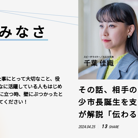
みなさ
仕事にとって大切なこと、役
なに活躍している人もはじめ
その話、相手の
に立つ時、壁にぶつかったと
少市長誕生を支
てください！
が解説「伝わる
13
2024.04.25
SHARE