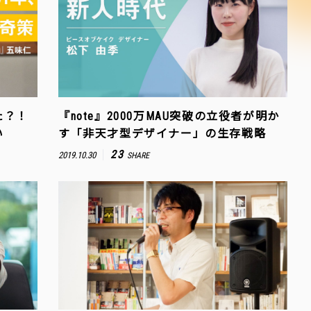
た？！
『note』2000万MAU突破の立役者が明か
い
す「非天才型デザイナー」の生存戦略
23
2019.10.30
SHARE