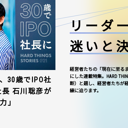
リーダ
迷いと
経営者たちの「現在に至る
にした連載特集。HARD THI
30歳でIPO社
断）と題し、経営者たちが
社長 石川聡彦が
練に迫ります。
力」