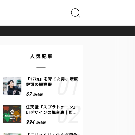
人気記事
『17kg』を育てた男、塚原
健司の観察眼
67
SHARE
任天堂『スプラトゥーン』
UIデザインの舞台裏｜娯楽
のUI 公式レポート #2
994
SHARE