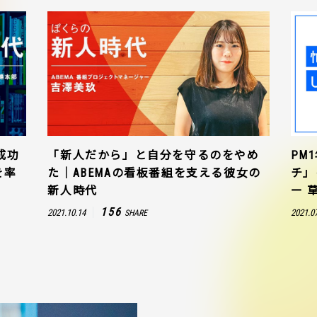
成功
「新人だから」と自分を守るのをやめ
PM
を率
た｜ABEMAの看板番組を支える彼女の
チ」
新人時代
ー 
156
2021.10.14
2021.0
SHARE