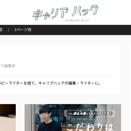
produced by en
菜
3ページ目
ック編集部
のコピーライターを経て、キャリアハックの編集・ライターに。