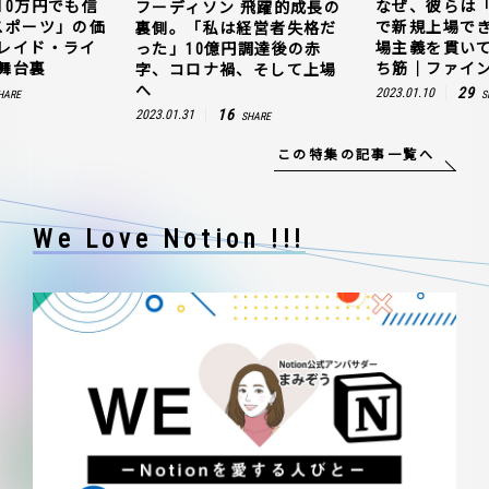
10万円でも信
なぜ、彼らは
フーディソン 飛躍的成長の
スポーツ」の価
で新規上場で
裏側。「私は経営者失格だ
レイド・ライ
場主義を貫い
った」10億円調達後の赤
舞台裏
ち筋｜ファイン
字、コロナ禍、そして上場
へ
29
2023.01.10
HARE
S
16
2023.01.31
SHARE
この特集の記事一覧へ
We Love Notion !!!