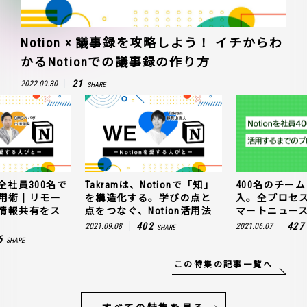
Notion × 議事録を攻略しよう！ イチからわ
かるNotionでの議事録の作り方
21
2022.09.30
SHARE
全社員300名で
Takramは、Notionで「知」
400名のチームに
n活用術｜リモー
を構造化する。学びの点と
入。全プロセ
情報共有をス
点をつなぐ、Notion活用法
マートニュー
402
427
2021.09.08
2021.06.07
SHARE
6
SHARE
この特集の記事一覧へ