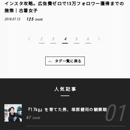
インスタ攻略。広告費ゼロで13万フォロワー獲得までの
施策｜古着女子
125
2018.07.12
SHARE
2
3
4
5
6
タグ一覧に戻る
人気記事
『17kg』を育てた男、塚原健司の観察眼
67
SHARE