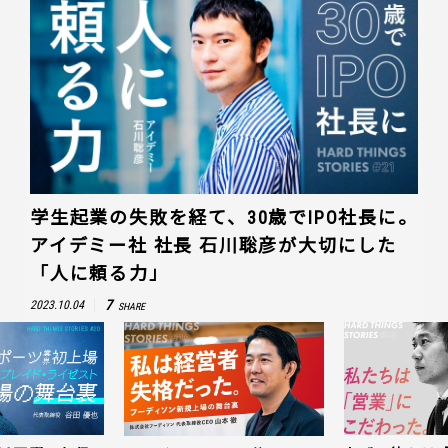
学生起業の失敗を経て、30歳でIPO社長に。
アイデミー社 社長 石川聡彦が大切にした
「人に頼る力」
7
2023.10.04
SHARE