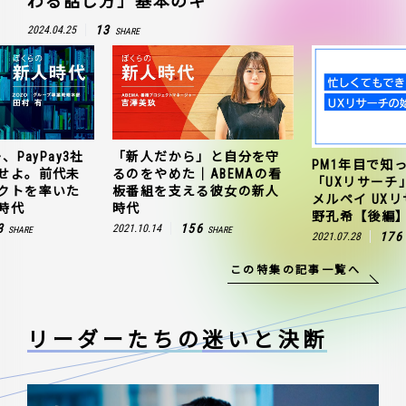
わる話し方」基本のキ
13
2024.04.25
SHARE
、PayPay3社
「新人だから」と自分を守
PM1年目で知
せよ。前代未
るのをやめた｜ABEMAの看
「UXリサーチ
クトを率いた
板番組を支える彼女の新人
メルペイ UX
時代
時代
野孔希【後編
3
156
2021.10.14
SHARE
SHARE
176
2021.07.28
この特集の記事一覧へ
リーダーたちの
迷いと決断