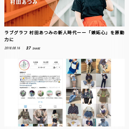
ラブグラフ 村田あつみの新人時代ーー「嫉妬心」を原動
力に
37
2018.08.16
SHARE