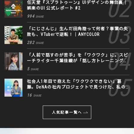
任天堂『スプラトゥーン』UIデザインの舞台裏｜
娯楽のUI 公式レポート #2
994
SHARE
「にじさんじ」生んだ田角陸って何者？事業の失
敗も、VTuberで逆転！｜ANYCOLOR
282
SHARE
「人前で話すのが苦手」を「ワクワク」に。スピ
ーチライター千葉佳織が「話し方トレーニング」
に込めた思い
5
SHARE
社会人1年目で抱えた「ワクワクできない」葛
藤。DeNAの社内プロジェクトで見つけた、私の
生きる道
16
SHARE
人気記事一覧へ