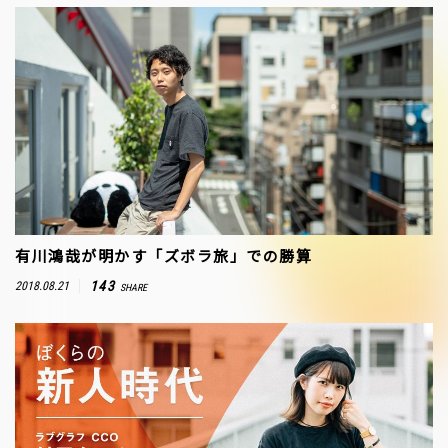
有川鴻哉が明かす「ズボラ旅」での勝算
143
2018.08.21
SHARE