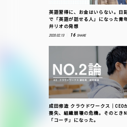
英語習得に、お金はいらない。日
で「英語が話せる人」になった青
井リオの発想
16
2020.02.13
SHARE
成田修造 クラウドワークス｜CEO
喪失、組織崩壊の危機。そのときNo
「コーチ」になった。