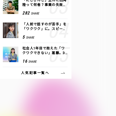
「にじさんじ」生んだ田角
陸って何者？事業の失敗
も、VTuberで逆転！｜ANY
282
SHARE
COLOR
「人前で話すのが苦手」を
「ワクワク」に。スピーチ
ライター千葉佳織が「話し
5
SHARE
方トレーニング」に込めた
思い
社会人1年目で抱えた「ワ
クワクできない」葛藤。De
NAの社内プロジェクトで見
16
SHARE
つけた、私の生きる道
人気記事一覧へ