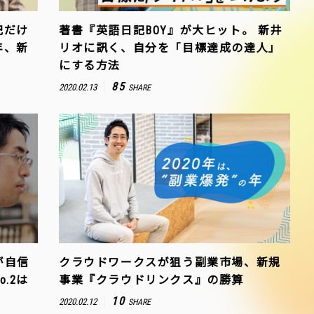
記だけ
著書『英語日記BOY』が大ヒット。 新井
年、新
リオに訊く、自分を「目標達成の達人」
にする方法
85
2020.02.13
SHARE
が自信
クラウドワークスが狙う副業市場、新規
.2は
事業『クラウドリンクス』の勝算
10
2020.02.12
SHARE