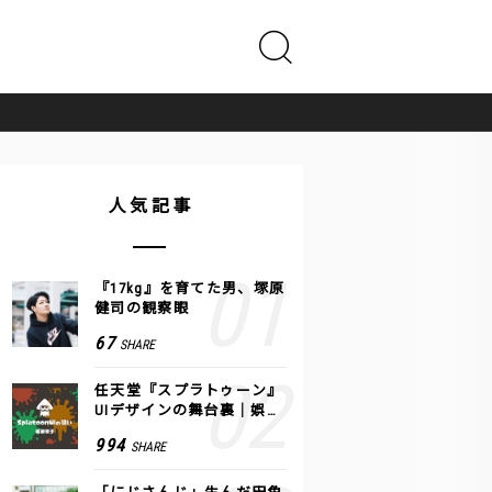
人気記事
『17kg』を育てた男、塚原
健司の観察眼
67
SHARE
任天堂『スプラトゥーン』
UIデザインの舞台裏｜娯楽
のUI 公式レポート #2
994
SHARE