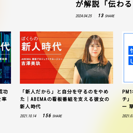
が解説「伝わる
13
2024.04.25
SHARE
成功
「新人だから」と自分を守るのをやめ
PM
を率
た｜ABEMAの看板番組を支える彼女の
チ」
新人時代
ー 
156
2021.10.14
2021.0
SHARE