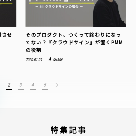
透させ
そのプロダクト、つくって終わりになっ
てない？『クラウドサイン』が置くPMM
の役割
4
2020.01.09
SHARE
2
3
4
5
特集記事