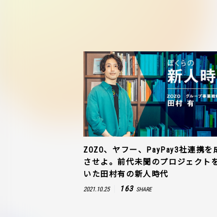
ZOZO、ヤフー、PayPay3社連携を
させよ。前代未聞のプロジェクト
いた田村有の新人時代
163
2021.10.25
SHARE