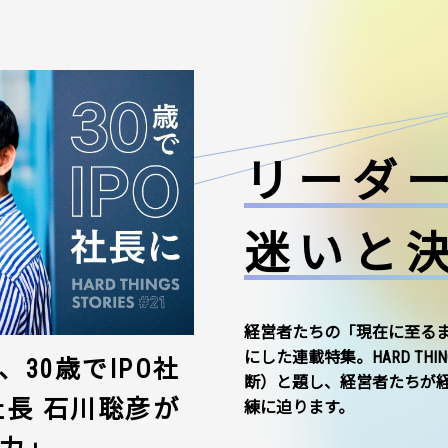
リーダ
迷いと
経営者たちの「現在に至る
にした連載特集。HARD THI
30歳でIPO社
断）と題し、経営者たちが
社長 石川聡彦が
練に迫ります。