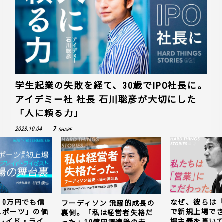
学生起業の失敗を経て、30歳でIPO社長に。
アイデミー社 社長 石川聡彦が大切にした
「人に頼る力」
7
2023.10.04
SHARE
10万円でも信
なぜ、彼らは
フーディソン 飛躍的成長の
スポーツ」の価
で新規上場で
裏側。「私は経営者失格だ
レイド・ライ
場主義を貫い