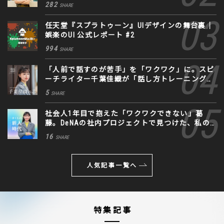
282
SHARE
任天堂『スプラトゥーン』UIデザインの舞台裏｜
娯楽のUI 公式レポート #2
994
SHARE
「人前で話すのが苦手」を「ワクワク」に。スピ
ーチライター千葉佳織が「話し方トレーニング」
に込めた思い
5
SHARE
社会人1年目で抱えた「ワクワクできない」葛
藤。DeNAの社内プロジェクトで見つけた、私の
生きる道
16
SHARE
人気記事一覧へ
特集記事