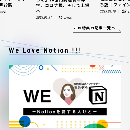
った」10億円調達後の赤
舞台裏
ち筋｜ファイン
字、コロナ禍、そして上場
へ
29
2023.01.10
HARE
S
16
2023.01.31
SHARE
この特集の記事一覧へ
We Love Notion !!!