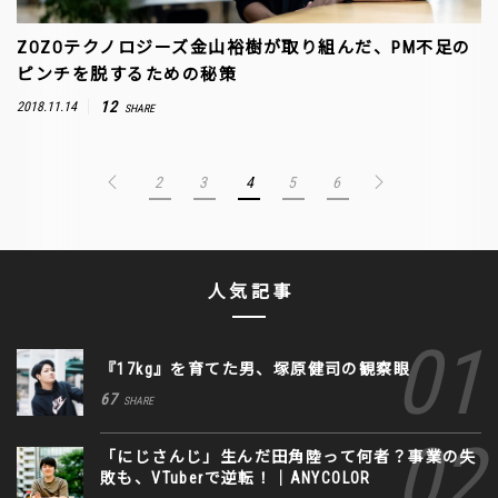
ZOZOテクノロジーズ金山裕樹が取り組んだ、PM不足の
ピンチを脱するための秘策
12
2018.11.14
SHARE
2
3
4
5
6
人気記事
『17kg』を育てた男、塚原健司の観察眼
67
SHARE
「にじさんじ」生んだ田角陸って何者？事業の失
敗も、VTuberで逆転！｜ANYCOLOR