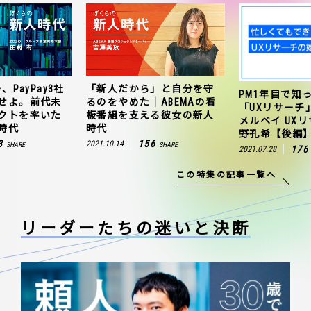
、PayPay3社
「新人だから」と自分を守
PM1年目で知
せよ。前代未
るのをやめた｜ABEMAの看
「UXリサーチ
クトを率いた
板番組を支える彼女の新人
メルペイ UX
時代
時代
野孔希【後編
3
156
2021.10.14
SHARE
SHARE
176
2021.07.28
この特集の記事一覧へ
リーダーたちの
迷いと決断