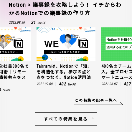
Notion × 議事録を攻略しよう！ イチからわ
かるNotionでの議事録の作り方
21
2022.09.30
SHARE
全社員300名で
Takramは、Notionで「知」
400名のチームに
n活用術｜リモー
を構造化する。学びの点と
入。全プロセ
情報共有をス
点をつなぐ、Notion活用法
マートニュー
402
427
2021.09.08
2021.06.07
SHARE
6
SHARE
この特集の記事一覧へ
すべての特集を見る