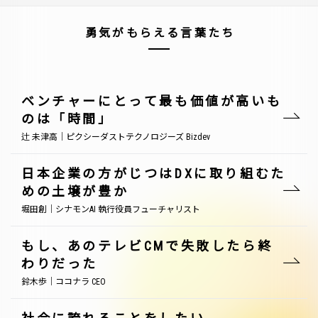
勇気がもらえる言葉たち
ベンチャーにとって最も価値が高いも
のは「時間」
辻 未津高｜ピクシーダストテクノロジーズ Bizdev
日本企業の方がじつはDXに取り組むた
めの土壌が豊か
堀田創｜シナモンAI 執行役員フューチャリスト
もし、あのテレビCMで失敗したら終
わりだった
鈴木歩｜ココナラ CEO