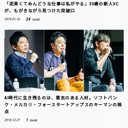
「泥臭くてめんどうな仕事は私がやる」30歳の新人VC
が、もがきながら見つけた突破口
24
2019.01.16
SHARE
AI時代に生き残るのは、意志のある人材。ソフトバン
ク・メルカリ・フォースタートアップスのキーマンの視
点
1
2018.12.27
SHARE