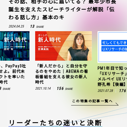
その話、相手の心に届いてる？ 最年少市長
誕生を支えたスピーチライターが解説「伝
わる話し方」基本のキ
13
2024.04.25
SHARE
、PayPay3社
「新人だから」と自分を守
PM1年目で知
せよ。前代未
るのをやめた｜ABEMAの看
「UXリサーチ
クトを率いた
板番組を支える彼女の新人
メルペイ UX
時代
時代
野孔希【後編
3
156
2021.10.14
SHARE
SHARE
176
2021.07.28
この特集の記事一覧へ
リーダーたちの
迷いと決断