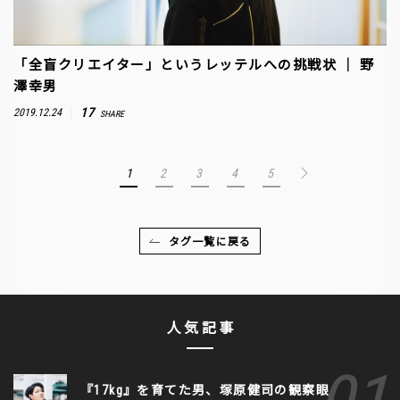
「全盲クリエイター」というレッテルへの挑戦状 ｜ 野
澤幸男
17
2019.12.24
SHARE
1
2
3
4
5
タグ一覧に戻る
人気記事
『17kg』を育てた男、塚原健司の観察眼