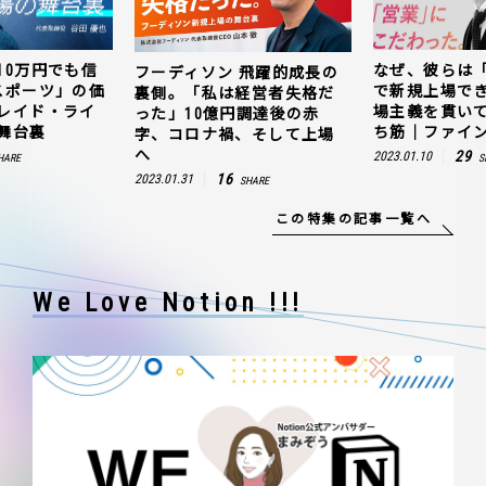
10万円でも信
なぜ、彼らは
フーディソン 飛躍的成長の
スポーツ」の価
で新規上場で
裏側。「私は経営者失格だ
レイド・ライ
場主義を貫い
った」10億円調達後の赤
舞台裏
ち筋｜ファイン
字、コロナ禍、そして上場
へ
29
2023.01.10
HARE
S
16
2023.01.31
SHARE
この特集の記事一覧へ
We Love Notion !!!