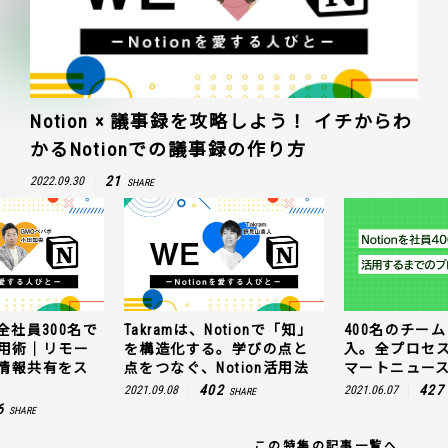
Notion × 議事録を攻略しよう！ イチからわ
かるNotionでの議事録の作り方
21
2022.09.30
SHARE
全社員300名で
Takramは、Notionで「知」
400名のチームに
n活用術｜リモー
を構造化する。学びの点と
入。全プロセ
情報共有をス
点をつなぐ、Notion活用法
マートニュー
402
427
2021.09.08
2021.06.07
SHARE
6
SHARE
この特集の記事一覧へ