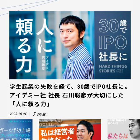
学生起業の失敗を経て、30歳でIPO社長に。
アイデミー社 社長 石川聡彦が大切にした
「人に頼る力」
7
2023.10.04
SHARE