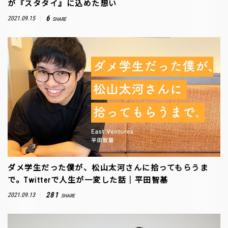
が『スタタイ』に込めた想い
6
2021.09.15
SHARE
ダメ学生だった僕が、松山太河さんに拾ってもらうま
で。Twitterで人生が一変した話｜平田智基
281
2021.09.13
SHARE