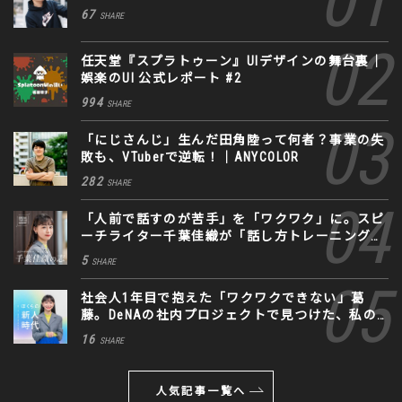
67
SHARE
任天堂『スプラトゥーン』UIデザインの舞台裏｜
娯楽のUI 公式レポート #2
994
SHARE
「にじさんじ」生んだ田角陸って何者？事業の失
敗も、VTuberで逆転！｜ANYCOLOR
282
SHARE
「人前で話すのが苦手」を「ワクワク」に。スピ
ーチライター千葉佳織が「話し方トレーニング」
に込めた思い
5
SHARE
社会人1年目で抱えた「ワクワクできない」葛
藤。DeNAの社内プロジェクトで見つけた、私の
生きる道
16
SHARE
人気記事一覧へ